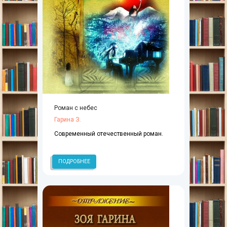
Роман с небес
Гарина З.
Современный отечественный роман.
ПОДРОБНЕЕ