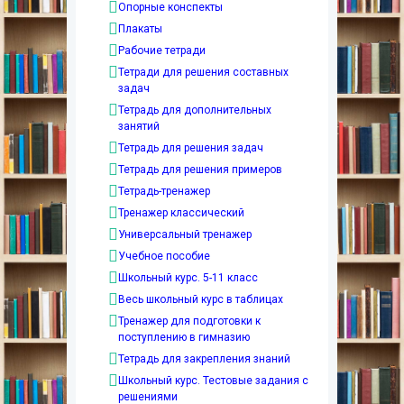
Опорные конспекты
Плакаты
Рабочие тетради
Тетради для решения составных
задач
Тетрадь для дополнительных
занятий
Тетрадь для решения задач
Тетрадь для решения примеров
Тетрадь-тренажер
Тренажер классический
Универсальный тренажер
Учебное пособие
Школьный курс. 5-11 класс
Весь школьный курс в таблицах
Тренажер для подготовки к
поступлению в гимназию
Тетрадь для закрепления знаний
Школьный курс. Тестовые задания с
решениями