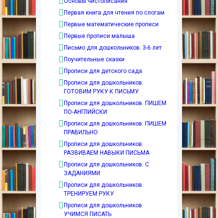
Основы чистописания
Первая книга для чтения по слогам
Первые математические прописи
Первые прописи малыша
Письмо для дошкольников. 3-6 лет
Поучительные сказки
Прописи для детского сада
Прописи для дошкольников.
ГОТОВИМ РУКУ К ПИСЬМУ
Прописи для дошкольников. ПИШЕМ
ПО-АНГЛИЙСКИ
Прописи для дошкольников. ПИШЕМ
ПРАВИЛЬНО
Прописи для дошкольников.
РАЗВИВАЕМ НАВЫКИ ПИСЬМА
Прописи для дошкольников. С
ЗАДАНИЯМИ
Прописи для дошкольников.
ТРЕНИРУЕМ РУКУ
Прописи для дошкольников.
УЧИМСЯ ПИСАТЬ