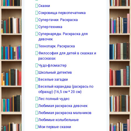
Сказки
Сокровища первопечатника
Супер-тачки. Раскраска
Супер-техника
Супернаряды. Раскраска для
девочек
Технопарк. Раскраска
Философия для детей в сказках и
рассказах
Чудо-фломастер
Школьный детектив
Веселые загадки
Веселый карандаш (раскрась по
образцу) (16,5 см * 20 см)
Лес полный чудес
Любимая раскраска девочек
Любимая раскраска мальчиков
Любимые колыбельные
Мои первые сказки