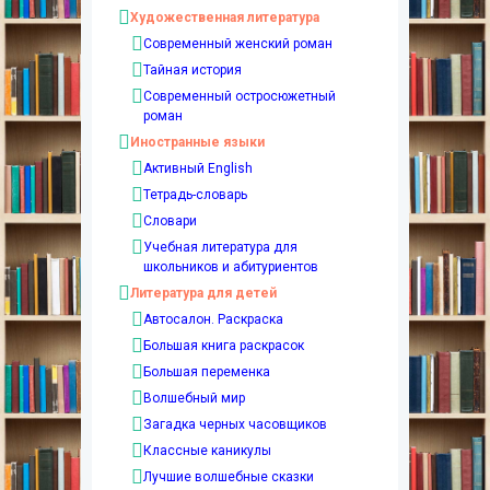
Художественная литература
Современный женский роман
Тайная история
Современный остросюжетный
роман
Иностранные языки
Активный English
Тетрадь-словарь
Словари
Учебная литература для
школьников и абитуриентов
Литература для детей
Автосалон. Раскраска
Большая книга раскрасок
Большая переменка
Волшебный мир
Загадка черных часовщиков
Классные каникулы
Лучшие волшебные сказки