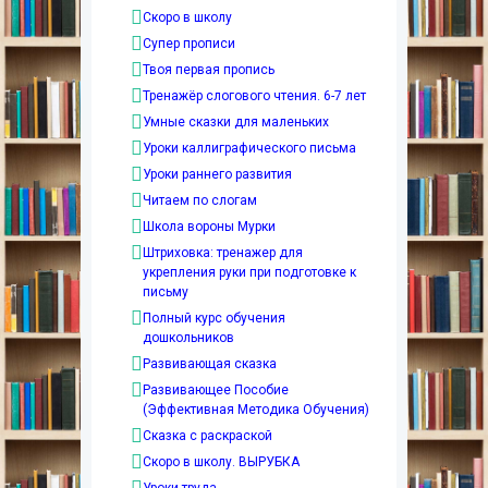
Скоро в школу
Супер прописи
Твоя первая пропись
Тренажёр слогового чтения. 6-7 лет
Умные сказки для маленьких
Уроки каллиграфического письма
Уроки раннего развития
Читаем по слогам
Школа вороны Мурки
Штриховка: тренажер для
укрепления руки при подготовке к
письму
Полный курс обучения
дошкольников
Развивающая сказка
Развивающее Пособие
(Эффективная Методика Обучения)
Сказка с раскраской
Скоро в школу. ВЫРУБКА
Уроки труда