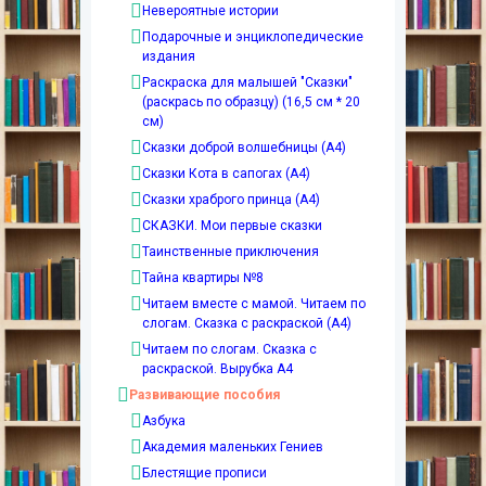
Невероятные истории
Подарочные и энциклопедические
издания
Раскраска для малышей "Сказки"
(раскрась по образцу) (16,5 см * 20
см)
Сказки доброй волшебницы (А4)
Сказки Кота в сапогах (А4)
Сказки храброго принца (А4)
СКАЗКИ. Мои первые сказки
Таинственные приключения
Тайна квартиры №8
Читаем вместе с мамой. Читаем по
слогам. Сказка с раскраской (А4)
Читаем по слогам. Сказка с
раскраской. Вырубка А4
Развивающие пособия
Азбука
Академия маленьких Гениев
Блестящие прописи