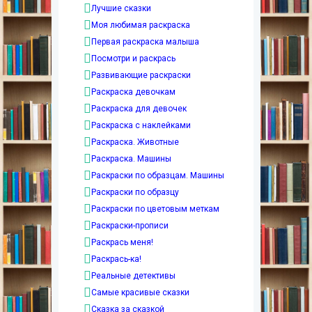
Лучшие сказки
Моя любимая раскраска
Первая раскраска малыша
Посмотри и раскрась
Развивающие раскраски
Раскраска девочкам
Раскраска для девочек
Раскраска с наклейками
Раскраска. Животные
Раскраска. Машины
Раскраски по образцам. Машины
Раскраски по образцу
Раскраски по цветовым меткам
Раскраски-прописи
Раскрась меня!
Раскрась-ка!
Реальные детективы
Самые красивые сказки
Сказка за сказкой