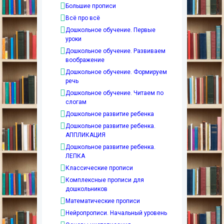
Большие прописи
Всё про всё
Дошкольное обучение. Первые
уроки
Дошкольное обучение. Развиваем
воображение
Дошкольное обучение. Формируем
речь
Дошкольное обучение. Читаем по
слогам
Дошкольное развитие ребенка
Дошкольное развитие ребенка.
АППЛИКАЦИЯ
Дошкольное развитие ребенка.
ЛЕПКА
Классические прописи
Комплексные прописи для
дошкольников
Математические прописи
Нейропрописи. Начальный уровень