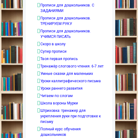
Прописи для дошкольников. С
ЗАДАНИЯМИ
Прописи для дошкольников.
ТРЕНИРУЕМ РУКУ
Прописи для дошкольников.
УЧИМСЯ ПИСАТЬ
Скоро в школу
Супер прописи
Твоя первая пропись
Тренажёр слогового чтения. 6-7 лет
Умные сказки для маленьких
Уроки каллиграфического письма
Уроки раннего развития
Читаем по слогам
Школа вороны Мурки
Штриховка: тренажер для
укрепления руки при подготовке к
письму
Полный курс обучения
дошкольников