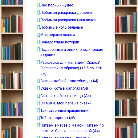
Лес полный чудес
Любимая раскраска девочек
Любимая раскраска мальчиков
Любимые колыбельные
Мои первые сказки
Невероятные истории
Подарочные и энциклопедические
издания
Раскраска для малышей "Сказки"
(раскрась по образцу) (16,5 см * 20
см)
Сказки доброй волшебницы (А4)
Сказки Кота в сапогах (А4)
Сказки храброго принца (А4)
СКАЗКИ. Мои первые сказки
Таинственные приключения
Тайна квартиры №8
Читаем вместе с мамой. Читаем по
слогам. Сказка с раскраской (А4)