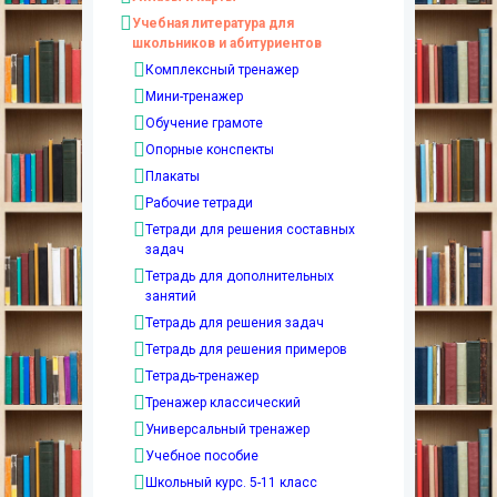
Учебная литература для
школьников и абитуриентов
Комплексный тренажер
Мини-тренажер
Обучение грамоте
Опорные конспекты
Плакаты
Рабочие тетради
Тетради для решения составных
задач
Тетрадь для дополнительных
занятий
Тетрадь для решения задач
Тетрадь для решения примеров
Тетрадь-тренажер
Тренажер классический
Универсальный тренажер
Учебное пособие
Школьный курс. 5-11 класс