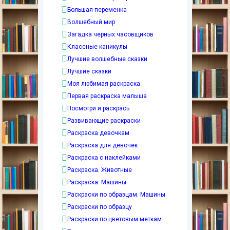
Большая переменка
Волшебный мир
Загадка черных часовщиков
Классные каникулы
Лучшие волшебные сказки
Лучшие сказки
Моя любимая раскраска
Первая раскраска малыша
Посмотри и раскрась
Развивающие раскраски
Раскраска девочкам
Раскраска для девочек
Раскраска с наклейками
Раскраска. Животные
Раскраска. Машины
Раскраски по образцам. Машины
Раскраски по образцу
Раскраски по цветовым меткам