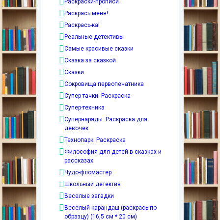
Раскраски-прописи
Раскрась меня!
Раскрась-ка!
Реальные детективы
Самые красивые сказки
Сказка за сказкой
Сказки
Сокровища первопечатника
Супер-тачки. Раскраска
Супер-техника
Супернаряды. Раскраска для
девочек
Технопарк. Раскраска
Философия для детей в сказках и
рассказах
Чудо-фломастер
Школьный детектив
Веселые загадки
Веселый карандаш (раскрась по
образцу) (16,5 см * 20 см)