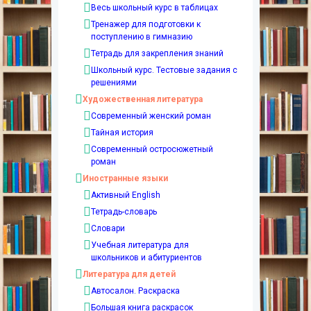
Весь школьный курс в таблицах
Тренажер для подготовки к
поступлению в гимназию
Тетрадь для закрепления знаний
Школьный курс. Тестовые задания с
решениями
Художественная литература
Современный женский роман
Тайная история
Современный остросюжетный
роман
Иностранные языки
Активный English
Тетрадь-словарь
Словари
Учебная литература для
школьников и абитуриентов
Литература для детей
Автосалон. Раскраска
Большая книга раскрасок