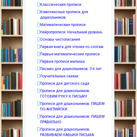
Классические прописи
Комплексные прописи для
дошкольников
Математические прописи
Нейропрописи. Начальный уровень
Основы чистописания
Первая книга для чтения по слогам
Первые математические прописи
Первые прописи малыша
Письмо для дошкольников. 3-6 лет
Поучительные сказки
Прописи для детского сада
Прописи для дошкольников.
ГОТОВИМ РУКУ К ПИСЬМУ
Прописи для дошкольников. ПИШЕМ
ПО-АНГЛИЙСКИ
Прописи для дошкольников. ПИШЕМ
ПРАВИЛЬНО
Прописи для дошкольников.
РАЗВИВАЕМ НАВЫКИ ПИСЬМА