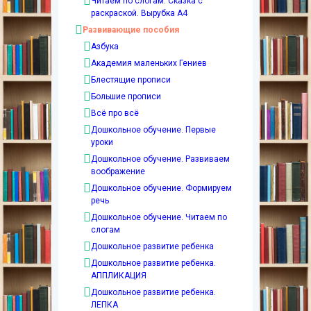
Читаем по слогам. Сказка с
раскраской. Вырубка А4
Развивающие пособия
Азбука
Академия маленьких Гениев
Блестящие прописи
Большие прописи
Всё про всё
Дошкольное обучение. Первые
уроки
Дошкольное обучение. Развиваем
воображение
Дошкольное обучение. Формируем
речь
Дошкольное обучение. Читаем по
слогам
Дошкольное развитие ребенка
Дошкольное развитие ребенка.
АППЛИКАЦИЯ
Дошкольное развитие ребенка.
ЛЕПКА