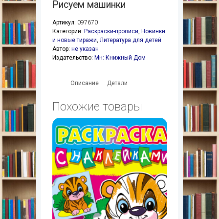
Рисуем машинки
Артикул:
097670
Категории:
Раскраски-прописи
,
Новинки
и новые тиражи
,
Литература для детей
Автор:
не указан
Издательство:
Мн: Книжный Дом
Описание
Детали
Похожие товары