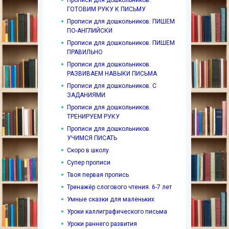
ГОТОВИМ РУКУ К ПИСЬМУ
Прописи для дошкольников. ПИШЕМ
ПО-АНГЛИЙСКИ
Прописи для дошкольников. ПИШЕМ
ПРАВИЛЬНО
Прописи для дошкольников.
РАЗВИВАЕМ НАВЫКИ ПИСЬМА
Прописи для дошкольников. С
ЗАДАНИЯМИ
Прописи для дошкольников.
ТРЕНИРУЕМ РУКУ
Прописи для дошкольников.
УЧИМСЯ ПИСАТЬ
Скоро в школу
Супер прописи
Твоя первая пропись
Тренажёр слогового чтения. 6-7 лет
Умные сказки для маленьких
Уроки каллиграфического письма
Уроки раннего развития