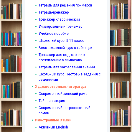
Тетрадь для решения примеров
Тетрадь-тренажер
Тренажер классический
Универсальный тренажер
Учебное пособие
Школьный курс. 5-11 класс
Весь школьный курс в таблицах
Тренажер для подготовки к
поступлению в гимназию
Тетрадь для закрепления знаний
Школьный курс. Тестовые задания с
решениями
Художественная литература
Современный женский роман
Тайная история
Современный остросюжетный
роман
Иностранные языки
Активный English