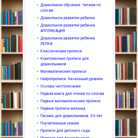
Дошкольное обучение. Читаем по
слогам
Дошкольное развитие ребенка
Дошкольное развитие ребенка.
АППЛИКАЦИЯ
Дошкольное развитие ребенка.
ЛЕПКА
Классические прописи
Комплексные прописи для
дошкольников
Математические прописи
Нейропрописи. Начальный уровень
Основы чистописания
Первая книга для чтения по слогам
Первые математические прописи
Первые прописи малыша
Письмо для дошкольников. 3-6 лет
Поучительные сказки
Прописи для детского сада
Прописи для дошкольников.