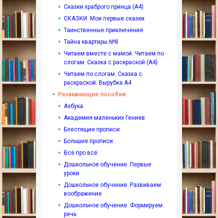
Сказки храброго принца (А4)
СКАЗКИ. Мои первые сказки
Таинственные приключения
Тайна квартиры №8
Читаем вместе с мамой. Читаем по
слогам. Сказка с раскраской (А4)
Читаем по слогам. Сказка с
раскраской. Вырубка А4
Развивающие пособия
Азбука
Академия маленьких Гениев
Блестящие прописи
Большие прописи
Всё про всё
Дошкольное обучение. Первые
уроки
Дошкольное обучение. Развиваем
воображение
Дошкольное обучение. Формируем
речь