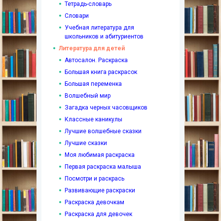
Тетрадь-словарь
Словари
Учебная литература для
школьников и абитуриентов
Литература для детей
Автосалон. Раскраска
Большая книга раскрасок
Большая переменка
Волшебный мир
Загадка черных часовщиков
Классные каникулы
Лучшие волшебные сказки
Лучшие сказки
Моя любимая раскраска
Первая раскраска малыша
Посмотри и раскрась
Развивающие раскраски
Раскраска девочкам
Раскраска для девочек