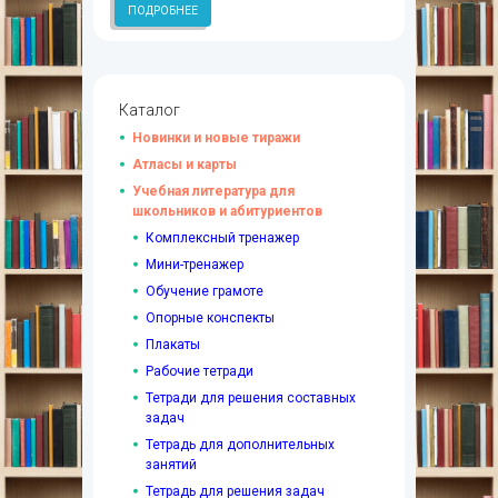
ПОДРОБНЕЕ
Каталог
Новинки и новые тиражи
Атласы и карты
Учебная литература для
школьников и абитуриентов
Комплексный тренажер
Мини-тренажер
Обучение грамоте
Опорные конспекты
Плакаты
Рабочие тетради
Тетради для решения составных
задач
Тетрадь для дополнительных
занятий
Тетрадь для решения задач