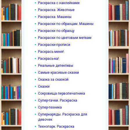
Раскраска с наклейками
Раскраска. Животные
Раскраска. Машины
Раскраски по образцам. Машины
Раскраски по образцу
Раскраски по цветовым меткам
Раскраски-прописи
Раскрась меня!
Раскрась-ка!
Реальные детективы
Самые красивые сказки
Сказка за сказкой
Сказки
Сокровища первопечатника
Супер-тачки. Раскраска
Супер-техника
Супернаряды. Раскраска для
девочек
Технопарк. Раскраска