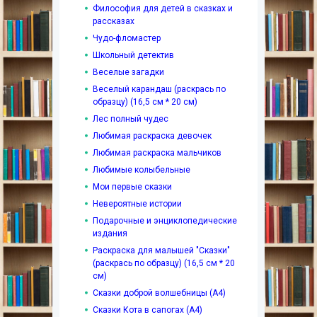
Философия для детей в сказках и
рассказах
Чудо-фломастер
Школьный детектив
Веселые загадки
Веселый карандаш (раскрась по
образцу) (16,5 см * 20 см)
Лес полный чудес
Любимая раскраска девочек
Любимая раскраска мальчиков
Любимые колыбельные
Мои первые сказки
Невероятные истории
Подарочные и энциклопедические
издания
Раскраска для малышей "Сказки"
(раскрась по образцу) (16,5 см * 20
см)
Сказки доброй волшебницы (А4)
Сказки Кота в сапогах (А4)