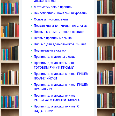
дошкольников
Математические прописи
Нейропрописи. Начальный уровень
Основы чистописания
Первая книга для чтения по слогам
Первые математические прописи
Первые прописи малыша
Письмо для дошкольников. 3-6 лет
Поучительные сказки
Прописи для детского сада
Прописи для дошкольников.
ГОТОВИМ РУКУ К ПИСЬМУ
Прописи для дошкольников. ПИШЕМ
ПО-АНГЛИЙСКИ
Прописи для дошкольников. ПИШЕМ
ПРАВИЛЬНО
Прописи для дошкольников.
РАЗВИВАЕМ НАВЫКИ ПИСЬМА
Прописи для дошкольников. С
ЗАДАНИЯМИ