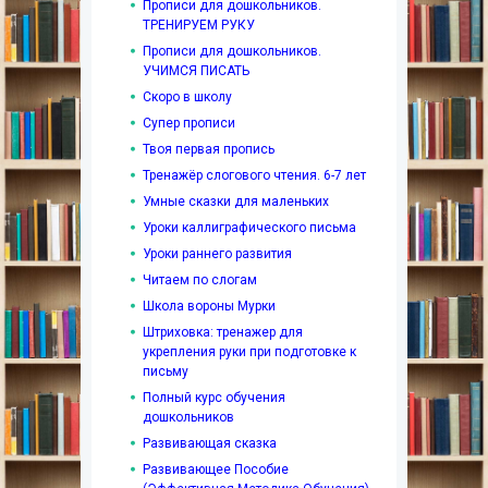
Прописи для дошкольников.
ТРЕНИРУЕМ РУКУ
Прописи для дошкольников.
УЧИМСЯ ПИСАТЬ
Скоро в школу
Супер прописи
Твоя первая пропись
Тренажёр слогового чтения. 6-7 лет
Умные сказки для маленьких
Уроки каллиграфического письма
Уроки раннего развития
Читаем по слогам
Школа вороны Мурки
Штриховка: тренажер для
укрепления руки при подготовке к
письму
Полный курс обучения
дошкольников
Развивающая сказка
Развивающее Пособие