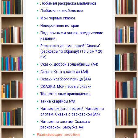
Любимая раскраска мальчиков
Любимые колыбельные
Мои первые сказки
Невероятные истории
Подарочные и энциклопедические
издания
Раскраска для малышей "Сказки"
(раскрась по образцу) (16,5 см * 20
см)
Сказки доброй волшебницы (А4)
Сказки Кота в сапогах (А4)
Сказки храброго принца (А4)
СКАЗКИ. Мои первые сказки
Таинственные приключения
Тайна квартиры №8
Читаем вместе с мамой. Читаем по
слогам. Сказка с раскраской (А4)
Читаем по слогам. Сказка с
раскраской. Вырубка А4
Развивающие пособия