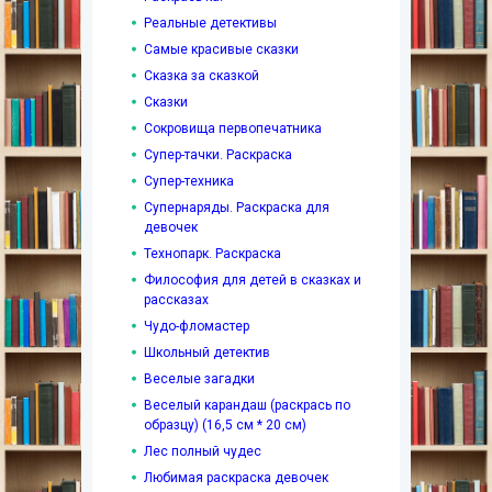
Реальные детективы
Самые красивые сказки
Сказка за сказкой
Сказки
Сокровища первопечатника
Супер-тачки. Раскраска
Супер-техника
Супернаряды. Раскраска для
девочек
Технопарк. Раскраска
Философия для детей в сказках и
рассказах
Чудо-фломастер
Школьный детектив
Веселые загадки
Веселый карандаш (раскрась по
образцу) (16,5 см * 20 см)
Лес полный чудес
Любимая раскраска девочек