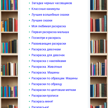
Загадка черных часовщиков
Классные каникулы
Лучшие волшебные сказки
Лучшие сказки
Моя любимая раскраска
Первая раскраска малыша
Посмотри и раскрась
Развивающие раскраски
Раскраска девочкам
Раскраска для девочек
Раскраска с наклейками
Раскраска. Животные
Раскраска. Машины
Раскраски по образцам. Машины
Раскраски по образцу
Раскраски по цветовым меткам
Раскраски-прописи
Раскрась меня!
Раскрась-ка!