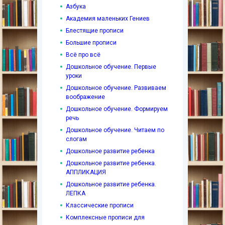
Азбука
Академия маленьких Гениев
Блестящие прописи
Большие прописи
Всё про всё
Дошкольное обучение. Первые
уроки
Дошкольное обучение. Развиваем
воображение
Дошкольное обучение. Формируем
речь
Дошкольное обучение. Читаем по
слогам
Дошкольное развитие ребенка
Дошкольное развитие ребенка.
АППЛИКАЦИЯ
Дошкольное развитие ребенка.
ЛЕПКА
Классические прописи
Комплексные прописи для