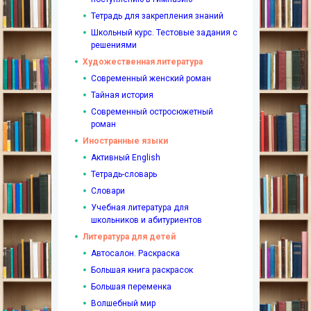
Тетрадь для закрепления знаний
Школьный курс. Тестовые задания с
решениями
Художественная литература
Современный женский роман
Тайная история
Современный остросюжетный
роман
Иностранные языки
Активный English
Тетрадь-словарь
Словари
Учебная литература для
школьников и абитуриентов
Литература для детей
Автосалон. Раскраска
Большая книга раскрасок
Большая переменка
Волшебный мир