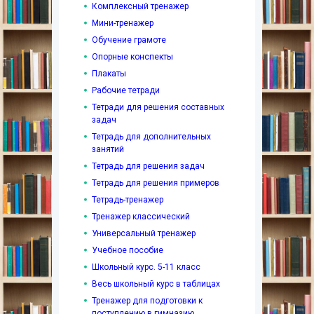
Комплексный тренажер
Мини-тренажер
Обучение грамоте
Опорные конспекты
Плакаты
Рабочие тетради
Тетради для решения составных
задач
Тетрадь для дополнительных
занятий
Тетрадь для решения задач
Тетрадь для решения примеров
Тетрадь-тренажер
Тренажер классический
Универсальный тренажер
Учебное пособие
Школьный курс. 5-11 класс
Весь школьный курс в таблицах
Тренажер для подготовки к
поступлению в гимназию