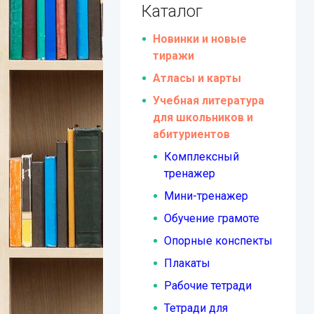
Каталог
Новинки и новые
тиражи
Атласы и карты
Учебная литература
для школьников и
абитуриентов
Комплексный
тренажер
Мини-тренажер
Обучение грамоте
Опорные конспекты
Плакаты
Рабочие тетради
Тетради для