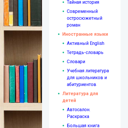
Тайная история
Современный
остросюжетный
роман
Иностранные языки
Активный English
Тетрадь-словарь
Словари
Учебная литература
для школьников и
абитуриентов
Литература для
детей
Автосалон.
Раскраска
Большая книга