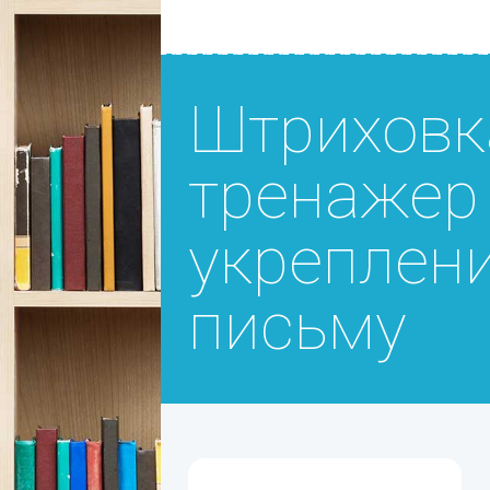
Штриховк
тренажер
укреплени
письму