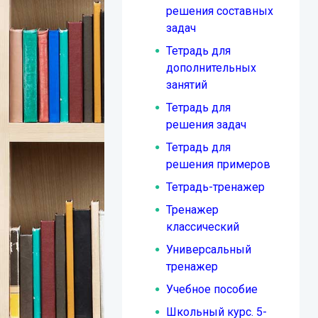
решения составных
задач
Тетрадь для
дополнительных
занятий
Тетрадь для
решения задач
Тетрадь для
решения примеров
Тетрадь-тренажер
Тренажер
классический
Универсальный
тренажер
Учебное пособие
Школьный курс. 5-