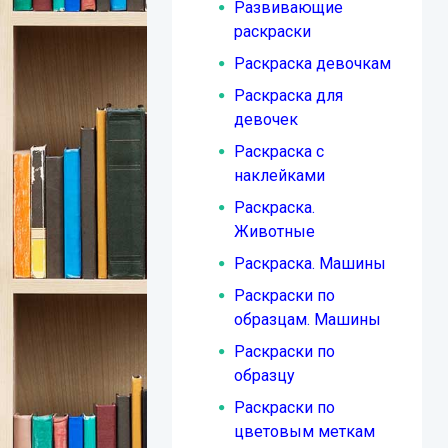
Развивающие
раскраски
Раскраска девочкам
Раскраска для
девочек
Раскраска с
наклейками
Раскраска.
Животные
Раскраска. Машины
Раскраски по
образцам. Машины
Раскраски по
образцу
Раскраски по
цветовым меткам