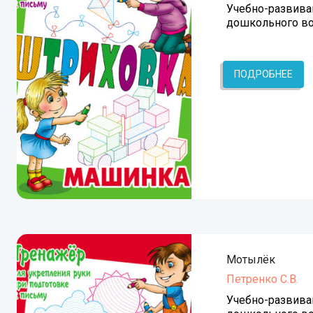
Учебно-развива
дошкольного во
ПОДРОБНЕЕ
Мотылёк
Петренко С.В.
Учебно-развива