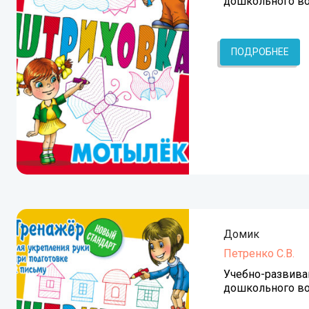
дошкольного во
ПОДРОБНЕЕ
Домик
Петренко С.В.
Учебно-развива
дошкольного во