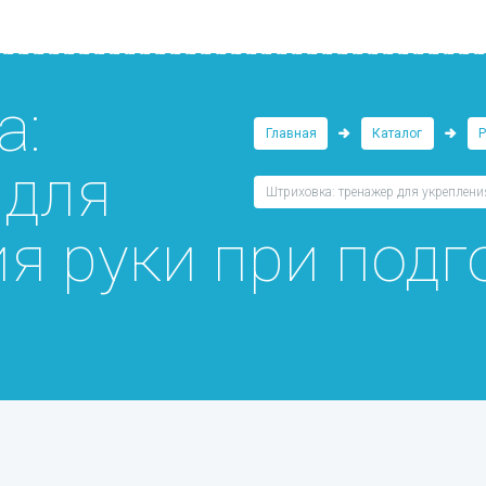
а:
Главная
Каталог
 для
Штриховка: тренажер для укрепления
я руки при подг