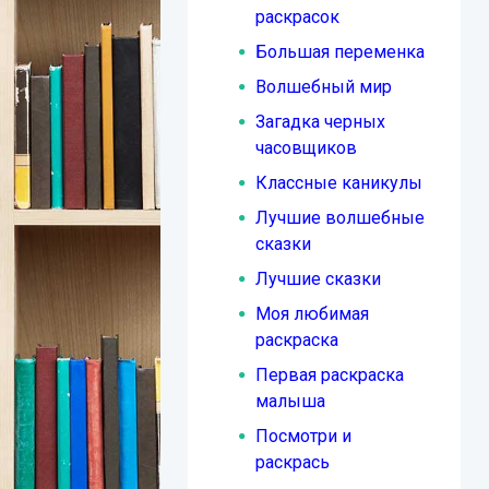
раскрасок
Большая переменка
Волшебный мир
Загадка черных
часовщиков
Классные каникулы
Лучшие волшебные
сказки
Лучшие сказки
Моя любимая
раскраска
Первая раскраска
малыша
Посмотри и
раскрась