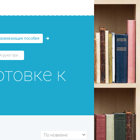
Развивающие пособия
 руки при...
отовке к