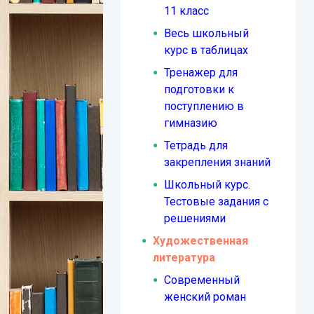
11 класс
Весь школьный
курс в таблицах
Тренажер для
подготовки к
поступлению в
гимназию
Тетрадь для
закрепления знаний
Школьный курс.
Тестовые задания с
решениями
Художественная
литература
Современный
женский роман