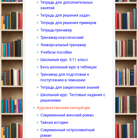
Тетрадь для дополнительных
занятий
Тетрадь для решения задач
Тетрадь для решения примеров
Тетрадь-тренажер
Тренажер классический
Универсальный тренажер
Учебное пособие
Школьный курс. 5-11 класс
Весь школьный курс в таблицах
Тренажер для подготовки к
поступлению в гимназию
Тетрадь для закрепления знаний
Школьный курс. Тестовые задания с
решениями
Художественная литература
Современный женский роман
Тайная история
Современный остросюжетный
роман