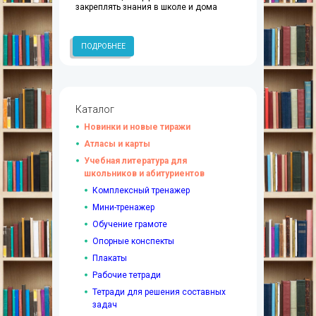
закреплять знания в школе и дома
ПОДРОБНЕЕ
Каталог
Новинки и новые тиражи
Атласы и карты
Учебная литература для
школьников и абитуриентов
Комплексный тренажер
Мини-тренажер
Обучение грамоте
Опорные конспекты
Плакаты
Рабочие тетради
Тетради для решения составных
задач