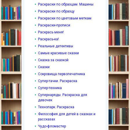
Раскраски по образцам. Машины
Раскраски по образцу
Раскраски по цветовым меткам
Раскраски-прописи
Раскрась меня!
Раскрась-ка!
Реальные детективы
Самые красивые сказки
Сказка за сказкой
Сказки
Сокровища первопечатника
Супер-тачки. Раскраска
Супер-техника
Супернаряды. Раскраска для
девочек
Технопарк. Раскраска
Философия для детей в сказках и
рассказах
Чудо-фломастер