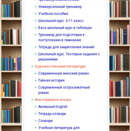
Универсальный тренажер
Учебное пособие
Школьный курс. 5-11 класс
Весь школьный курс в таблицах
Тренажер для подготовки к
поступлению в гимназию
Тетрадь для закрепления знаний
Школьный курс. Тестовые задания с
решениями
Художественная литература
Современный женский роман
Тайная история
Современный остросюжетный
роман
Иностранные языки
Активный English
Тетрадь-словарь
Словари
Учебная литература для