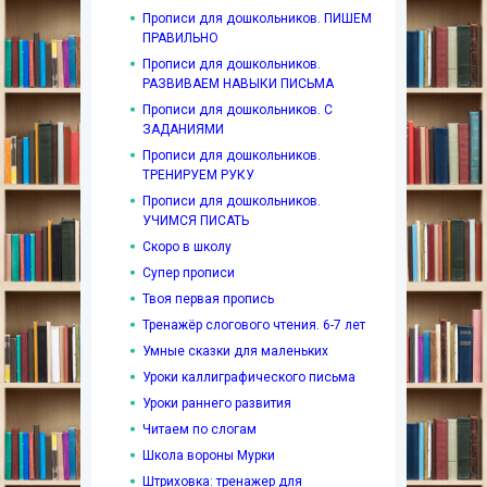
Прописи для дошкольников. ПИШЕМ
ПРАВИЛЬНО
Прописи для дошкольников.
РАЗВИВАЕМ НАВЫКИ ПИСЬМА
Прописи для дошкольников. С
ЗАДАНИЯМИ
Прописи для дошкольников.
ТРЕНИРУЕМ РУКУ
Прописи для дошкольников.
УЧИМСЯ ПИСАТЬ
Скоро в школу
Супер прописи
Твоя первая пропись
Тренажёр слогового чтения. 6-7 лет
Умные сказки для маленьких
Уроки каллиграфического письма
Уроки раннего развития
Читаем по слогам
Школа вороны Мурки
Штриховка: тренажер для