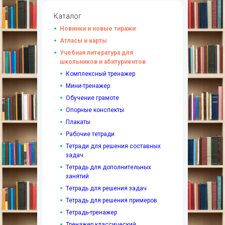
Каталог
Новинки и новые тиражи
Атласы и карты
Учебная литература для
школьников и абитуриентов
Комплексный тренажер
Мини-тренажер
Обучение грамоте
Опорные конспекты
Плакаты
Рабочие тетради
Тетради для решения составных
задач
Тетрадь для дополнительных
занятий
Тетрадь для решения задач
Тетрадь для решения примеров
Тетрадь-тренажер
Тренажер классический