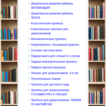
Дошкольное развитие ребенка.
АППЛИКАЦИЯ
Дошкольное развитие ребенка.
ЛЕПКА
Классические прописи
Комплексные прописи для
дошкольников
Математические прописи
Нейропрописи. Начальный уровень
Основы чистописания
Первая книга для чтения по слогам
Первые математические прописи
Первые прописи малыша
Письмо для дошкольников. 3-6 лет
Поучительные сказки
Прописи для детского сада
Прописи для дошкольников.
ГОТОВИМ РУКУ К ПИСЬМУ
Прописи для дошкольников. ПИШЕМ
ПО-АНГЛИЙСКИ