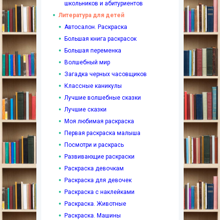
школьников и абитуриентов
Литература для детей
Автосалон. Раскраска
Большая книга раскрасок
Большая переменка
Волшебный мир
Загадка черных часовщиков
Классные каникулы
Лучшие волшебные сказки
Лучшие сказки
Моя любимая раскраска
Первая раскраска малыша
Посмотри и раскрась
Развивающие раскраски
Раскраска девочкам
Раскраска для девочек
Раскраска с наклейками
Раскраска. Животные
Раскраска. Машины