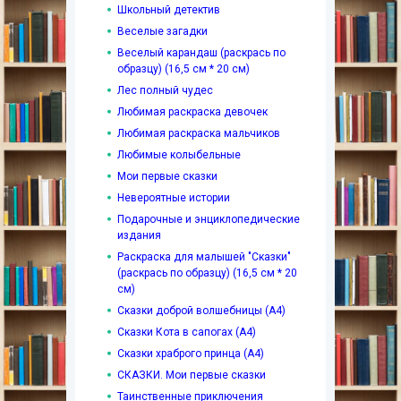
Школьный детектив
Веселые загадки
Веселый карандаш (раскрась по
образцу) (16,5 см * 20 см)
Лес полный чудес
Любимая раскраска девочек
Любимая раскраска мальчиков
Любимые колыбельные
Мои первые сказки
Невероятные истории
Подарочные и энциклопедические
издания
Раскраска для малышей "Сказки"
(раскрась по образцу) (16,5 см * 20
см)
Сказки доброй волшебницы (А4)
Сказки Кота в сапогах (А4)
Сказки храброго принца (А4)
СКАЗКИ. Мои первые сказки
Таинственные приключения