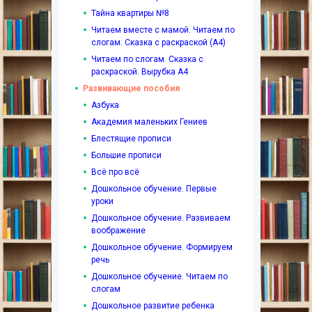
Тайна квартиры №8
Читаем вместе с мамой. Читаем по
слогам. Сказка с раскраской (А4)
Читаем по слогам. Сказка с
раскраской. Вырубка А4
Развивающие пособия
Азбука
Академия маленьких Гениев
Блестящие прописи
Большие прописи
Всё про всё
Дошкольное обучение. Первые
уроки
Дошкольное обучение. Развиваем
воображение
Дошкольное обучение. Формируем
речь
Дошкольное обучение. Читаем по
слогам
Дошкольное развитие ребенка