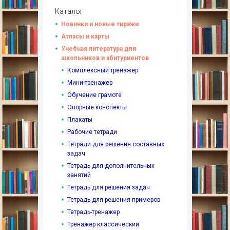
Каталог
Новинки и новые тиражи
Атласы и карты
Учебная литература для
школьников и абитуриентов
Комплексный тренажер
Мини-тренажер
Обучение грамоте
Опорные конспекты
Плакаты
Рабочие тетради
Тетради для решения составных
задач
Тетрадь для дополнительных
занятий
Тетрадь для решения задач
Тетрадь для решения примеров
Тетрадь-тренажер
Тренажер классический