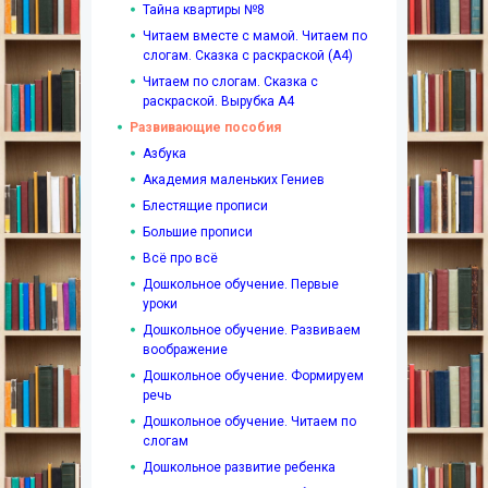
Тайна квартиры №8
Читаем вместе с мамой. Читаем по
слогам. Сказка с раскраской (А4)
Читаем по слогам. Сказка с
раскраской. Вырубка А4
Развивающие пособия
Азбука
Академия маленьких Гениев
Блестящие прописи
Большие прописи
Всё про всё
Дошкольное обучение. Первые
уроки
Дошкольное обучение. Развиваем
воображение
Дошкольное обучение. Формируем
речь
Дошкольное обучение. Читаем по
слогам
Дошкольное развитие ребенка