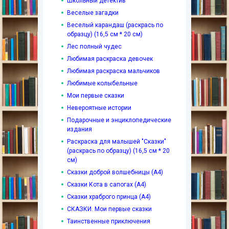
Школьный детектив
Веселые загадки
Веселый карандаш (раскрась по
образцу) (16,5 см * 20 см)
Лес полный чудес
Любимая раскраска девочек
Любимая раскраска мальчиков
Любимые колыбельные
Мои первые сказки
Невероятные истории
Подарочные и энциклопедические
издания
Раскраска для малышей "Сказки"
(раскрась по образцу) (16,5 см * 20
см)
Сказки доброй волшебницы (А4)
Сказки Кота в сапогах (А4)
Сказки храброго принца (А4)
СКАЗКИ. Мои первые сказки
Таинственные приключения