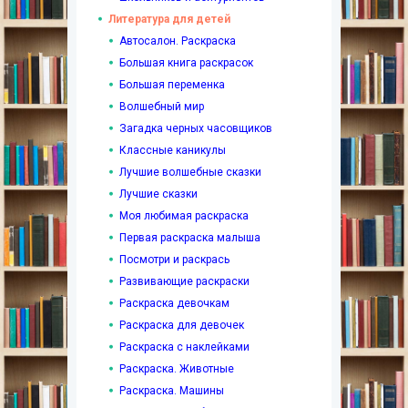
Литература для детей
Автосалон. Раскраска
Большая книга раскрасок
Большая переменка
Волшебный мир
Загадка черных часовщиков
Классные каникулы
Лучшие волшебные сказки
Лучшие сказки
Моя любимая раскраска
Первая раскраска малыша
Посмотри и раскрась
Развивающие раскраски
Раскраска девочкам
Раскраска для девочек
Раскраска с наклейками
Раскраска. Животные
Раскраска. Машины