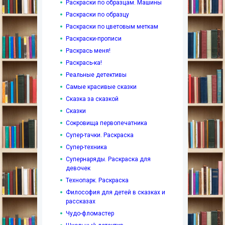
Раскраски по образцам. Машины
Раскраски по образцу
Раскраски по цветовым меткам
Раскраски-прописи
Раскрась меня!
Раскрась-ка!
Реальные детективы
Самые красивые сказки
Сказка за сказкой
Сказки
Сокровища первопечатника
Супер-тачки. Раскраска
Супер-техника
Супернаряды. Раскраска для
девочек
Технопарк. Раскраска
Философия для детей в сказках и
рассказах
Чудо-фломастер