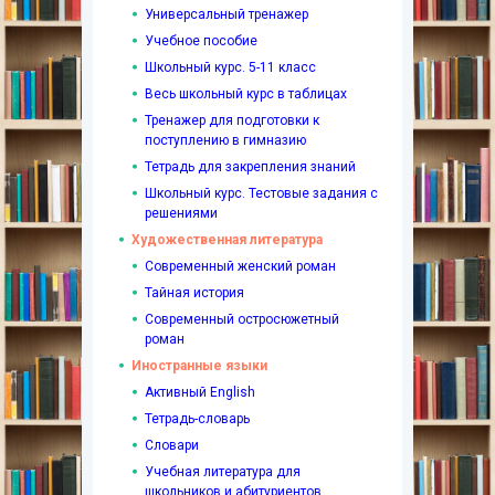
Универсальный тренажер
Учебное пособие
Школьный курс. 5-11 класс
Весь школьный курс в таблицах
Тренажер для подготовки к
поступлению в гимназию
Тетрадь для закрепления знаний
Школьный курс. Тестовые задания с
решениями
Художественная литература
Современный женский роман
Тайная история
Современный остросюжетный
роман
Иностранные языки
Активный English
Тетрадь-словарь
Словари
Учебная литература для
школьников и абитуриентов