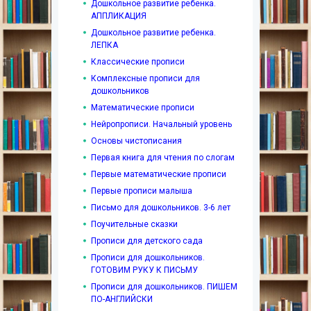
Дошкольное развитие ребенка.
АППЛИКАЦИЯ
Дошкольное развитие ребенка.
ЛЕПКА
Классические прописи
Комплексные прописи для
дошкольников
Математические прописи
Нейропрописи. Начальный уровень
Основы чистописания
Первая книга для чтения по слогам
Первые математические прописи
Первые прописи малыша
Письмо для дошкольников. 3-6 лет
Поучительные сказки
Прописи для детского сада
Прописи для дошкольников.
ГОТОВИМ РУКУ К ПИСЬМУ
Прописи для дошкольников. ПИШЕМ
ПО-АНГЛИЙСКИ