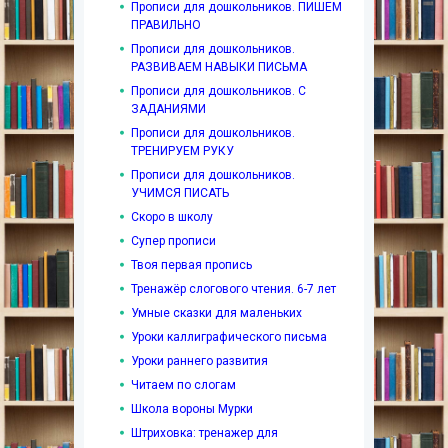
Прописи для дошкольников. ПИШЕМ
ПРАВИЛЬНО
Прописи для дошкольников.
РАЗВИВАЕМ НАВЫКИ ПИСЬМА
Прописи для дошкольников. С
ЗАДАНИЯМИ
Прописи для дошкольников.
ТРЕНИРУЕМ РУКУ
Прописи для дошкольников.
УЧИМСЯ ПИСАТЬ
Скоро в школу
Супер прописи
Твоя первая пропись
Тренажёр слогового чтения. 6-7 лет
Умные сказки для маленьких
Уроки каллиграфического письма
Уроки раннего развития
Читаем по слогам
Школа вороны Мурки
Штриховка: тренажер для