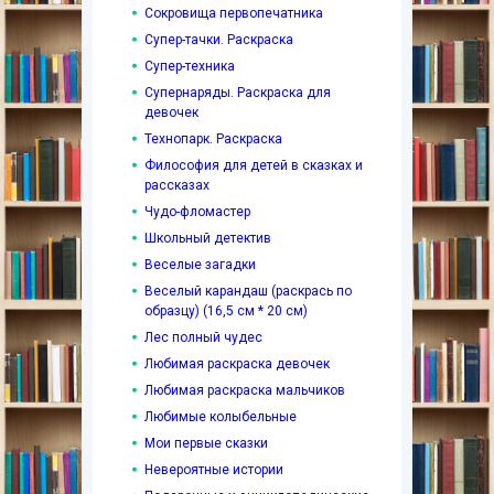
Сокровища первопечатника
Супер-тачки. Раскраска
Супер-техника
Супернаряды. Раскраска для
девочек
Технопарк. Раскраска
Философия для детей в сказках и
рассказах
Чудо-фломастер
Школьный детектив
Веселые загадки
Веселый карандаш (раскрась по
образцу) (16,5 см * 20 см)
Лес полный чудес
Любимая раскраска девочек
Любимая раскраска мальчиков
Любимые колыбельные
Мои первые сказки
Невероятные истории