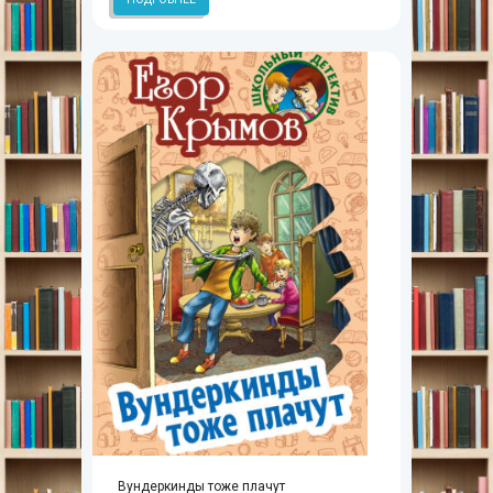
Вундеркинды тоже плачут