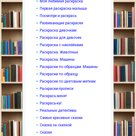
Моя любимая раскраска
Первая раскраска малыша
Посмотри и раскрась
Развивающие раскраски
Раскраска девочкам
Раскраска для девочек
Раскраска с наклейками
Раскраска. Животные
Раскраска. Машины
Раскраски по образцам. Машины
Раскраски по образцу
Раскраски по цветовым меткам
Раскраски-прописи
Раскрась меня!
Раскрась-ка!
Реальные детективы
Самые красивые сказки
Сказка за сказкой
Сказки