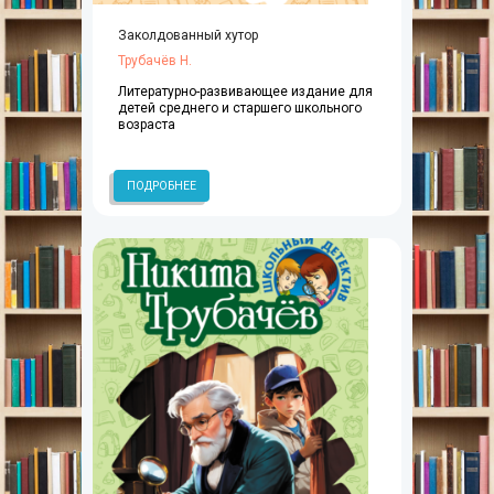
Заколдованный хутор
Трубачёв Н.
Литературно-развивающее издание для
детей среднего и старшего школьного
возраста
ПОДРОБНЕЕ