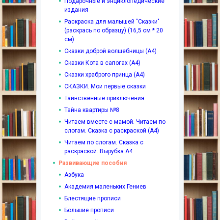
Подарочные и энциклопедические
издания
Раскраска для малышей "Сказки"
(раскрась по образцу) (16,5 см * 20
см)
Сказки доброй волшебницы (А4)
Сказки Кота в сапогах (А4)
Сказки храброго принца (А4)
СКАЗКИ. Мои первые сказки
Таинственные приключения
Тайна квартиры №8
Читаем вместе с мамой. Читаем по
слогам. Сказка с раскраской (А4)
Читаем по слогам. Сказка с
раскраской. Вырубка А4
Развивающие пособия
Азбука
Академия маленьких Гениев
Блестящие прописи
Большие прописи