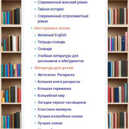
Современный женский роман
Тайная история
Современный остросюжетный
роман
Иностранные языки
Активный English
Тетрадь-словарь
Словари
Учебная литература для
школьников и абитуриентов
Литература для детей
Автосалон. Раскраска
Большая книга раскрасок
Большая переменка
Волшебный мир
Загадка черных часовщиков
Классные каникулы
Лучшие волшебные сказки
Лучшие сказки