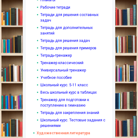
Рабочие тетради
Тетради для решения составных
задач
Тетрадь для дополнительных
занятий
Тетрадь для решения задач
Тетрадь для решения примеров
Тетрадь-тренажер
Тренажер классический
Универсальный тренажер
Учебное пособие
Школьный курс. 5-11 класс
Весь школьный курс в таблицах
Тренажер для подготовки к
поступлению в гимназию
Тетрадь для закрепления знаний
Школьный курс. Тестовые задания с
решениями
Художественная литература