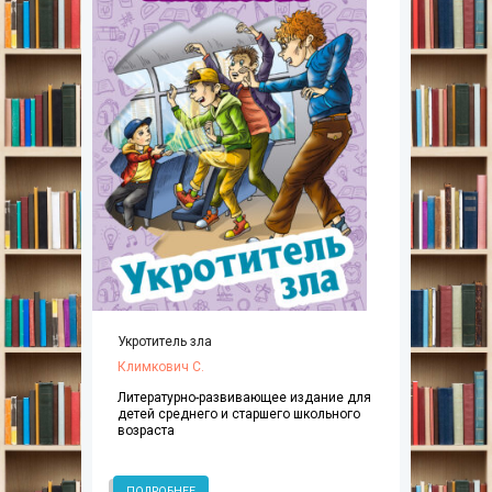
Укротитель зла
Климкович С.
Литературно-развивающее издание для
детей среднего и старшего школьного
возраста
ПОДРОБНЕЕ