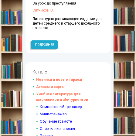
За урок до преступления
Ситников Ю.
Литературно-развивающее издание для
детей среднего и старшего школьного
возраста
ПОДРОБНЕЕ
Каталог
Новинки и новые тиражи
Атласы и карты
Учебная литература для
школьников и абитуриентов
Комплексный тренажер
Мини-тренажер
Обучение грамоте
Опорные конспекты
Плакаты