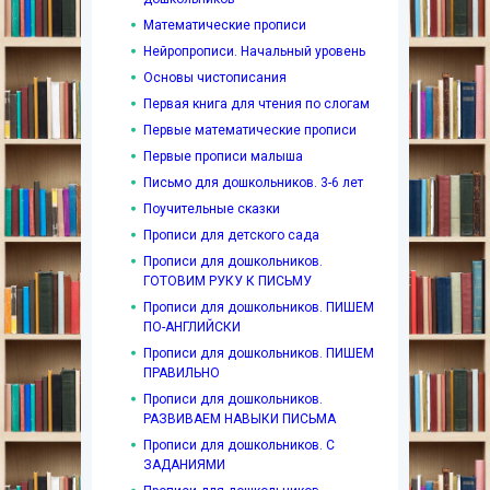
Математические прописи
Нейропрописи. Начальный уровень
Основы чистописания
Первая книга для чтения по слогам
Первые математические прописи
Первые прописи малыша
Письмо для дошкольников. 3-6 лет
Поучительные сказки
Прописи для детского сада
Прописи для дошкольников.
ГОТОВИМ РУКУ К ПИСЬМУ
Прописи для дошкольников. ПИШЕМ
ПО-АНГЛИЙСКИ
Прописи для дошкольников. ПИШЕМ
ПРАВИЛЬНО
Прописи для дошкольников.
РАЗВИВАЕМ НАВЫКИ ПИСЬМА
Прописи для дошкольников. С
ЗАДАНИЯМИ