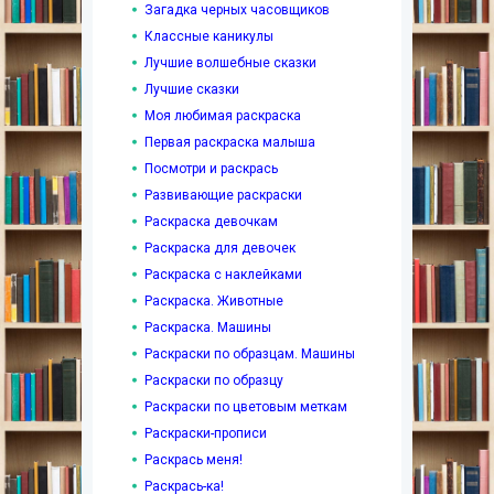
Загадка черных часовщиков
Классные каникулы
Лучшие волшебные сказки
Лучшие сказки
Моя любимая раскраска
Первая раскраска малыша
Посмотри и раскрась
Развивающие раскраски
Раскраска девочкам
Раскраска для девочек
Раскраска с наклейками
Раскраска. Животные
Раскраска. Машины
Раскраски по образцам. Машины
Раскраски по образцу
Раскраски по цветовым меткам
Раскраски-прописи
Раскрась меня!
Раскрась-ка!