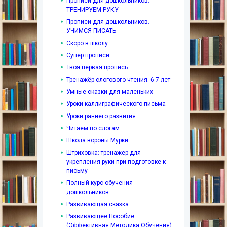
Прописи для дошкольников.
ТРЕНИРУЕМ РУКУ
Прописи для дошкольников.
УЧИМСЯ ПИСАТЬ
Скоро в школу
Супер прописи
Твоя первая пропись
Тренажёр слогового чтения. 6-7 лет
Умные сказки для маленьких
Уроки каллиграфического письма
Уроки раннего развития
Читаем по слогам
Школа вороны Мурки
Штриховка: тренажер для
укрепления руки при подготовке к
письму
Полный курс обучения
дошкольников
Развивающая сказка
Развивающее Пособие
(Эффективная Методика Обучения)