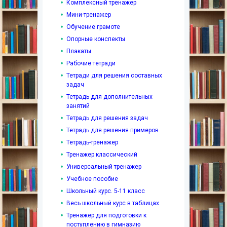
Комплексный тренажер
Мини-тренажер
Обучение грамоте
Опорные конспекты
Плакаты
Рабочие тетради
Тетради для решения составных
задач
Тетрадь для дополнительных
занятий
Тетрадь для решения задач
Тетрадь для решения примеров
Тетрадь-тренажер
Тренажер классический
Универсальный тренажер
Учебное пособие
Школьный курс. 5-11 класс
Весь школьный курс в таблицах
Тренажер для подготовки к
поступлению в гимназию