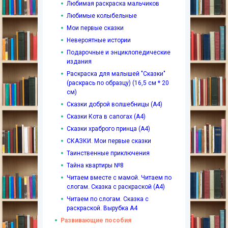
Любимая раскраска мальчиков
Любимые колыбельные
Мои первые сказки
Невероятные истории
Подарочные и энциклопедические
издания
Раскраска для малышей "Сказки"
(раскрась по образцу) (16,5 см * 20
см)
Сказки доброй волшебницы (А4)
Сказки Кота в сапогах (А4)
Сказки храброго принца (А4)
СКАЗКИ. Мои первые сказки
Таинственные приключения
Тайна квартиры №8
Читаем вместе с мамой. Читаем по
слогам. Сказка с раскраской (А4)
Читаем по слогам. Сказка с
раскраской. Вырубка А4
Развивающие пособия