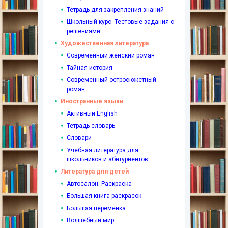
Тетрадь для закрепления знаний
Школьный курс. Тестовые задания с
решениями
Художественная литература
Современный женский роман
Тайная история
Современный остросюжетный
роман
Иностранные языки
Активный English
Тетрадь-словарь
Словари
Учебная литература для
школьников и абитуриентов
Литература для детей
Автосалон. Раскраска
Большая книга раскрасок
Большая переменка
Волшебный мир