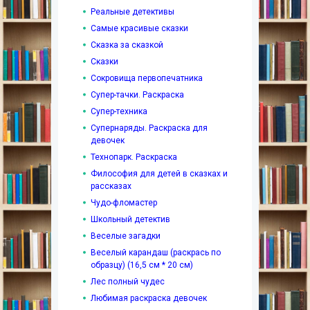
Реальные детективы
Самые красивые сказки
Сказка за сказкой
Сказки
Сокровища первопечатника
Супер-тачки. Раскраска
Супер-техника
Супернаряды. Раскраска для
девочек
Технопарк. Раскраска
Философия для детей в сказках и
рассказах
Чудо-фломастер
Школьный детектив
Веселые загадки
Веселый карандаш (раскрась по
образцу) (16,5 см * 20 см)
Лес полный чудес
Любимая раскраска девочек