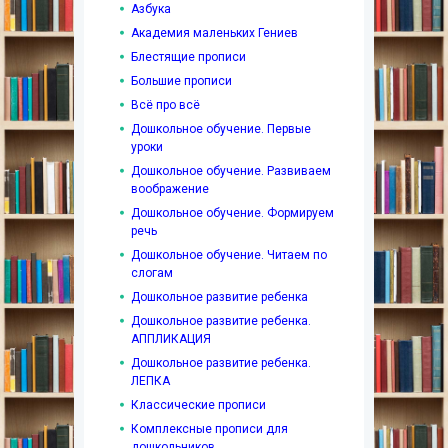
Азбука
Академия маленьких Гениев
Блестящие прописи
Большие прописи
Всё про всё
Дошкольное обучение. Первые
уроки
Дошкольное обучение. Развиваем
воображение
Дошкольное обучение. Формируем
речь
Дошкольное обучение. Читаем по
слогам
Дошкольное развитие ребенка
Дошкольное развитие ребенка.
АППЛИКАЦИЯ
Дошкольное развитие ребенка.
ЛЕПКА
Классические прописи
Комплексные прописи для
дошкольников