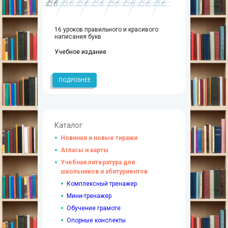
16 уроков правильного и красивого
написания букв
Учебное издание
ПОДРОБНЕЕ
Каталог
Новинки и новые тиражи
Атласы и карты
Учебная литература для
школьников и абитуриентов
Комплексный тренажер
Мини-тренажер
Обучение грамоте
Опорные конспекты