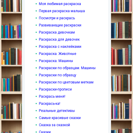
Моя любимая раскраска
Первая раскраска малыша
Посмотри и раскрась
Развивающие раскраски
Раскраска девочкам
Раскраска для девочек
Раскраска с наклейками
Раскраска. Животные
Раскраска. Машины
Раскраски по образцам. Машины
Раскраски по образцу
Раскраски по цветовым меткам
Раскраски-прописи
Раскрась меня!
Раскрась-ка!
Реальные детективы
Самые красивые сказки
Сказка за сказкой
Сказки