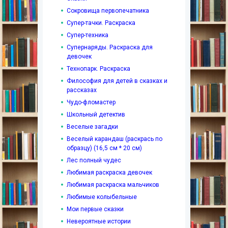
Сокровища первопечатника
Супер-тачки. Раскраска
Супер-техника
Супернаряды. Раскраска для
девочек
Технопарк. Раскраска
Философия для детей в сказках и
рассказах
Чудо-фломастер
Школьный детектив
Веселые загадки
Веселый карандаш (раскрась по
образцу) (16,5 см * 20 см)
Лес полный чудес
Любимая раскраска девочек
Любимая раскраска мальчиков
Любимые колыбельные
Мои первые сказки
Невероятные истории