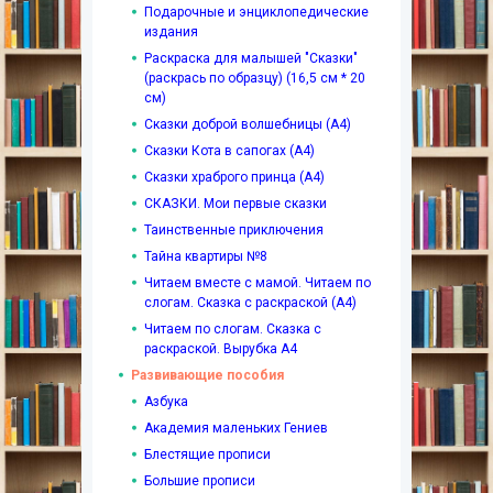
Подарочные и энциклопедические
издания
Раскраска для малышей "Сказки"
(раскрась по образцу) (16,5 см * 20
см)
Сказки доброй волшебницы (А4)
Сказки Кота в сапогах (А4)
Сказки храброго принца (А4)
СКАЗКИ. Мои первые сказки
Таинственные приключения
Тайна квартиры №8
Читаем вместе с мамой. Читаем по
слогам. Сказка с раскраской (А4)
Читаем по слогам. Сказка с
раскраской. Вырубка А4
Развивающие пособия
Азбука
Академия маленьких Гениев
Блестящие прописи
Большие прописи