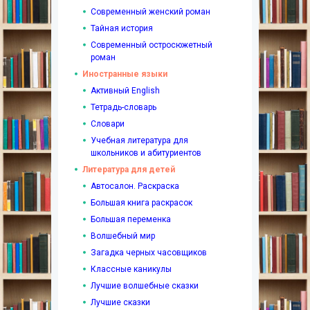
Современный женский роман
Тайная история
Современный остросюжетный
роман
Иностранные языки
Активный English
Тетрадь-словарь
Словари
Учебная литература для
школьников и абитуриентов
Литература для детей
Автосалон. Раскраска
Большая книга раскрасок
Большая переменка
Волшебный мир
Загадка черных часовщиков
Классные каникулы
Лучшие волшебные сказки
Лучшие сказки