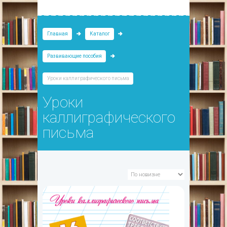
Главная
Каталог
Развивающие пособия
Уроки каллиграфического письма
Уроки
каллиграфического
письма