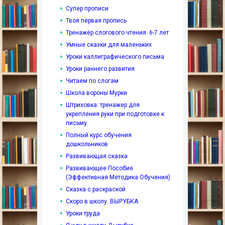
Супер прописи
Твоя первая пропись
Тренажёр слогового чтения. 6-7 лет
Умные сказки для маленьких
Уроки каллиграфического письма
Уроки раннего развития
Читаем по слогам
Школа вороны Мурки
Штриховка: тренажер для
укрепления руки при подготовке к
письму
Полный курс обучения
дошкольников
Развивающая сказка
Развивающее Пособие
(Эффективная Методика Обучения)
Сказка с раскраской
Скоро в школу. ВЫРУБКА
Уроки труда