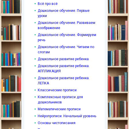
Всё про всё
Дошкольное обучение. Первые
уроки
Дошкольное обучение. Развиваем
воображение
Дошкольное обучение. Формируем
речь
Дошкольное обучение. Читаем по
слогам
Дошкольное развитие ребенка
Дошкольное развитие ребенка.
АППЛИКАЦИЯ
Дошкольное развитие ребенка.
ЛЕПКА
Классические прописи
Комплексные прописи для
дошкольников
Математические прописи
Нейропрописи. Начальный уровень
Основы чистописания