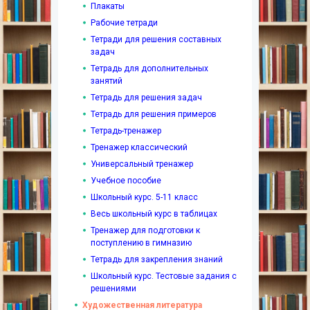
Плакаты
Рабочие тетради
Тетради для решения составных
задач
Тетрадь для дополнительных
занятий
Тетрадь для решения задач
Тетрадь для решения примеров
Тетрадь-тренажер
Тренажер классический
Универсальный тренажер
Учебное пособие
Школьный курс. 5-11 класс
Весь школьный курс в таблицах
Тренажер для подготовки к
поступлению в гимназию
Тетрадь для закрепления знаний
Школьный курс. Тестовые задания с
решениями
Художественная литература