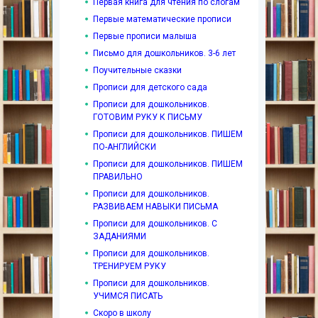
Первая книга для чтения по слогам
Первые математические прописи
Первые прописи малыша
Письмо для дошкольников. 3-6 лет
Поучительные сказки
Прописи для детского сада
Прописи для дошкольников.
ГОТОВИМ РУКУ К ПИСЬМУ
Прописи для дошкольников. ПИШЕМ
ПО-АНГЛИЙСКИ
Прописи для дошкольников. ПИШЕМ
ПРАВИЛЬНО
Прописи для дошкольников.
РАЗВИВАЕМ НАВЫКИ ПИСЬМА
Прописи для дошкольников. С
ЗАДАНИЯМИ
Прописи для дошкольников.
ТРЕНИРУЕМ РУКУ
Прописи для дошкольников.
УЧИМСЯ ПИСАТЬ
Скоро в школу