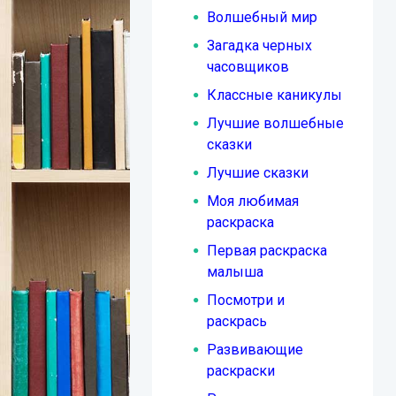
Волшебный мир
Загадка черных
часовщиков
Классные каникулы
Лучшие волшебные
сказки
Лучшие сказки
Моя любимая
раскраска
Первая раскраска
малыша
Посмотри и
раскрась
Развивающие
раскраски