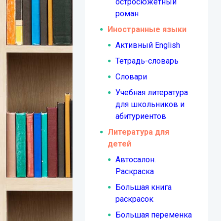
остросюжетный
роман
Иностранные языки
Активный English
Тетрадь-словарь
Словари
Учебная литература
для школьников и
абитуриентов
Литература для
детей
Автосалон.
Раскраска
Большая книга
раскрасок
Большая переменка