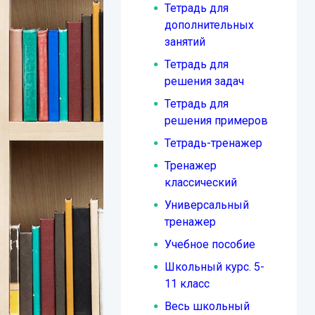
Тетрадь для
дополнительных
занятий
Тетрадь для
решения задач
Тетрадь для
решения примеров
Тетрадь-тренажер
Тренажер
классический
Универсальный
тренажер
Учебное пособие
Школьный курс. 5-
11 класс
Весь школьный