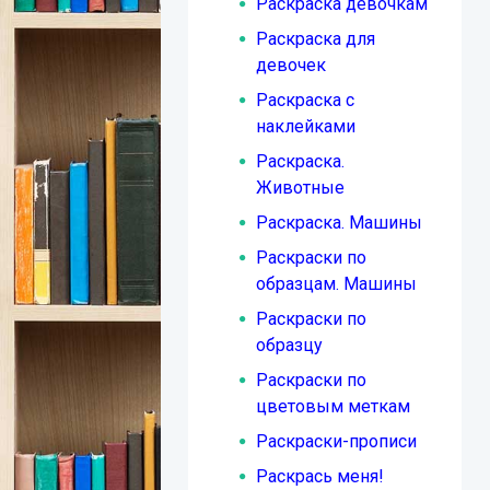
Раскраска девочкам
Раскраска для
девочек
Раскраска с
наклейками
Раскраска.
Животные
Раскраска. Машины
Раскраски по
образцам. Машины
Раскраски по
образцу
Раскраски по
цветовым меткам
Раскраски-прописи
Раскрась меня!