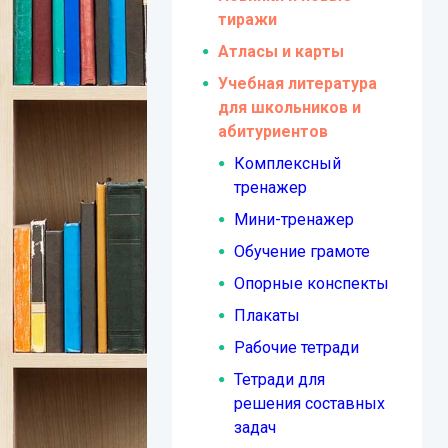
тиражи
Атласы и карты
Учебная литература
для школьников и
абитуриентов
Комплексный
тренажер
Мини-тренажер
Обучение грамоте
Опорные конспекты
Плакаты
Рабочие тетради
Тетради для
решения составных
задач