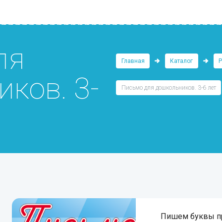
ля
Главная
Каталог
ков. 3-
Письмо для дошкольников. 3-6 лет
Пишем буквы п