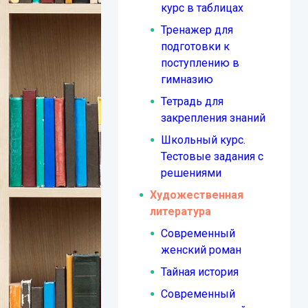
курс в таблицах
Тренажер для
подготовки к
поступлению в
гимназию
Тетрадь для
закрепления знаний
Школьный курс.
Тестовые задания с
решениями
Художественная
литература
Современный
женский роман
Тайная история
Современный