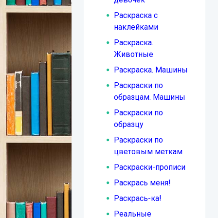
Раскраска с
наклейками
Раскраска.
Животные
Раскраска. Машины
Раскраски по
образцам. Машины
Раскраски по
образцу
Раскраски по
цветовым меткам
Раскраски-прописи
Раскрась меня!
Раскрась-ка!
Реальные