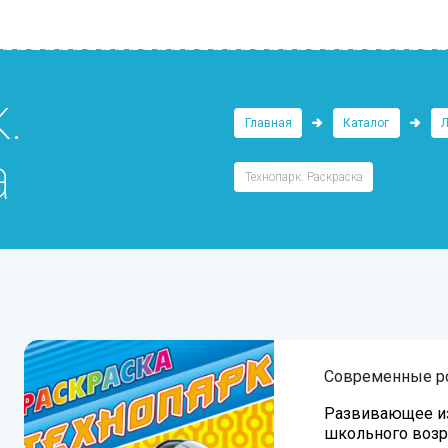
.
Главная
Каталог
Л
а
Технопарк. Раскраска
Современные р
Развивающее из
школьного возр