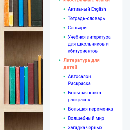
Активный English
Тетрадь-словарь
Словари
Учебная литература
для школьников и
абитуриентов
Литература для
детей
Автосалон.
Раскраска
Большая книга
раскрасок
Большая переменка
Волшебный мир
Загадка черных