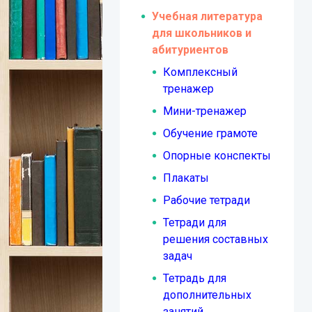
Учебная литература
для школьников и
абитуриентов
Комплексный
тренажер
Мини-тренажер
Обучение грамоте
Опорные конспекты
Плакаты
Рабочие тетради
Тетради для
решения составных
задач
Тетрадь для
дополнительных
занятий