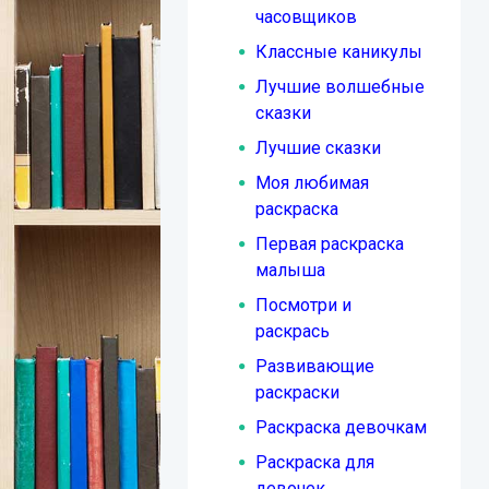
часовщиков
Классные каникулы
Лучшие волшебные
сказки
Лучшие сказки
Моя любимая
раскраска
Первая раскраска
малыша
Посмотри и
раскрась
Развивающие
раскраски
Раскраска девочкам
Раскраска для
девочек