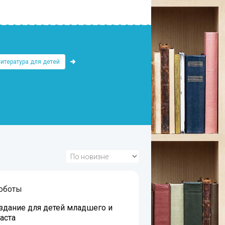
итература для детей
оботы
дание для детей младшего и
аста