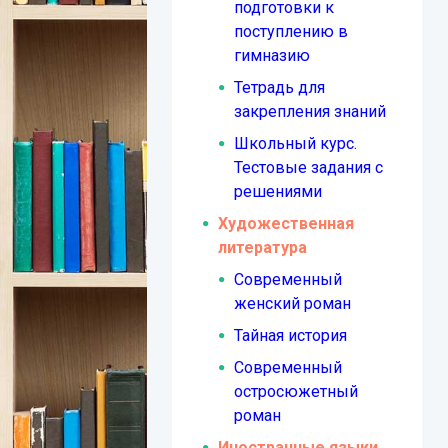
подготовки к
поступлению в
гимназию
Тетрадь для
закрепления знаний
Школьный курс.
Тестовые задания с
решениями
Художественная
литература
Современный
женский роман
Тайная история
Современный
остросюжетный
роман
Иностранные языки