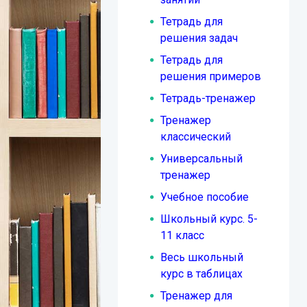
Тетрадь для
решения задач
Тетрадь для
решения примеров
Тетрадь-тренажер
Тренажер
классический
Универсальный
тренажер
Учебное пособие
Школьный курс. 5-
11 класс
Весь школьный
курс в таблицах
Тренажер для