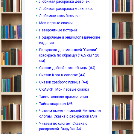
Любимая раскраска девочек
Любимая раскраска мальчиков
Любимые колыбельные
Мои первые сказки
Невероятные истории
Подарочные и энциклопедические
издания
Раскраска для малышей "Сказки"
(раскрась по образцу) (16,5 см * 20
см)
Сказки доброй волшебницы (А4)
Сказки Кота в сапогах (А4)
Сказки храброго принца (А4)
СКАЗКИ. Мои первые сказки
Таинственные приключения
Тайна квартиры №8
Читаем вместе с мамой. Читаем по
слогам. Сказка с раскраской (А4)
Читаем по слогам. Сказка с
раскраской. Вырубка А4