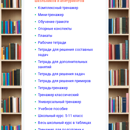
школьников и абитуриентов
Комплексный тренажер
Мини-тренажер
Обучение грамоте
Опорные конспекты
Плакаты
Рабочие тетради
Тетради для решения составных
задач
Тетрадь для дополнительных
занятий
Тетрадь для решения задач
Тетрадь для решения примеров
Тетрадь-тренажер
Тренажер классический
Универсальный тренажер
Учебное пособие
Школьный курс. 5-11 класс
Весь школьный курс в таблицах
Тренажер для подготовки к