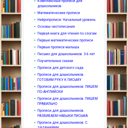
Комплексные прописи для
дошкольников
Математические прописи
Нейропрописи. Начальный уровень
Основы чистописания
Первая книга для чтения по слогам
Первые математические прописи
Первые прописи малыша
Письмо для дошкольников. 3-6 лет
Поучительные сказки
Прописи для детского сада
Прописи для дошкольников.
ГОТОВИМ РУКУ К ПИСЬМУ
Прописи для дошкольников. ПИШЕМ
ПО-АНГЛИЙСКИ
Прописи для дошкольников. ПИШЕМ
ПРАВИЛЬНО
Прописи для дошкольников.
РАЗВИВАЕМ НАВЫКИ ПИСЬМА
Прописи для дошкольников. С
ЗАДАНИЯМИ