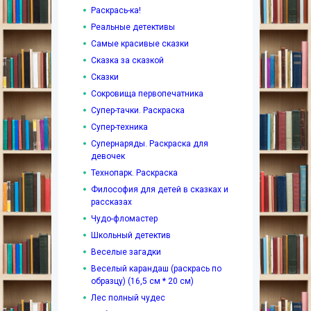
Раскрась-ка!
Реальные детективы
Самые красивые сказки
Сказка за сказкой
Сказки
Сокровища первопечатника
Супер-тачки. Раскраска
Супер-техника
Супернаряды. Раскраска для
девочек
Технопарк. Раскраска
Философия для детей в сказках и
рассказах
Чудо-фломастер
Школьный детектив
Веселые загадки
Веселый карандаш (раскрась по
образцу) (16,5 см * 20 см)
Лес полный чудес