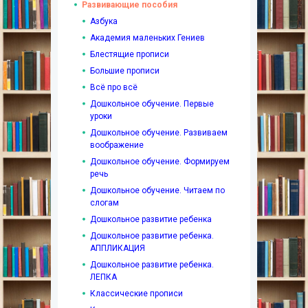
Развивающие пособия
Азбука
Академия маленьких Гениев
Блестящие прописи
Большие прописи
Всё про всё
Дошкольное обучение. Первые
уроки
Дошкольное обучение. Развиваем
воображение
Дошкольное обучение. Формируем
речь
Дошкольное обучение. Читаем по
слогам
Дошкольное развитие ребенка
Дошкольное развитие ребенка.
АППЛИКАЦИЯ
Дошкольное развитие ребенка.
ЛЕПКА
Классические прописи