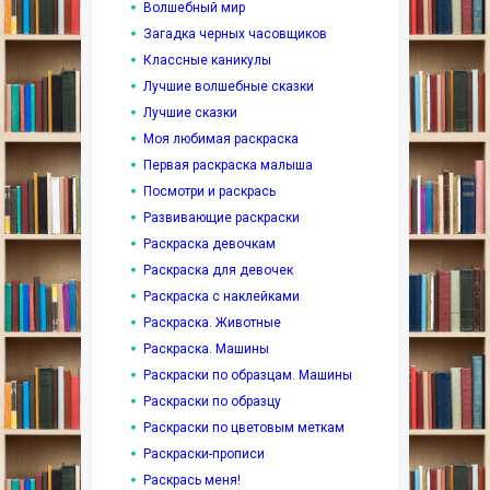
Волшебный мир
Загадка черных часовщиков
Классные каникулы
Лучшие волшебные сказки
Лучшие сказки
Моя любимая раскраска
Первая раскраска малыша
Посмотри и раскрась
Развивающие раскраски
Раскраска девочкам
Раскраска для девочек
Раскраска с наклейками
Раскраска. Животные
Раскраска. Машины
Раскраски по образцам. Машины
Раскраски по образцу
Раскраски по цветовым меткам
Раскраски-прописи
Раскрась меня!