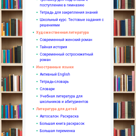
поступлению в гимназию
Тетрадь для закрепления знаний
Школьный курс. Тестовые задания с
решениями
Художественная литература
Современный женский роман
Тайная история
Современный остросюжетный
роман
Иностранные языки
Активный English
Тетрадь-словарь
Словари
Учебная литература для
школьников и абитуриентов
Литература для детей
Автосалон. Раскраска
Большая книга раскрасок
Большая переменка