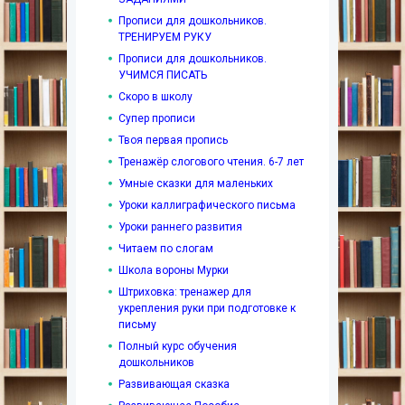
Прописи для дошкольников.
ТРЕНИРУЕМ РУКУ
Прописи для дошкольников.
УЧИМСЯ ПИСАТЬ
Скоро в школу
Супер прописи
Твоя первая пропись
Тренажёр слогового чтения. 6-7 лет
Умные сказки для маленьких
Уроки каллиграфического письма
Уроки раннего развития
Читаем по слогам
Школа вороны Мурки
Штриховка: тренажер для
укрепления руки при подготовке к
письму
Полный курс обучения
дошкольников
Развивающая сказка