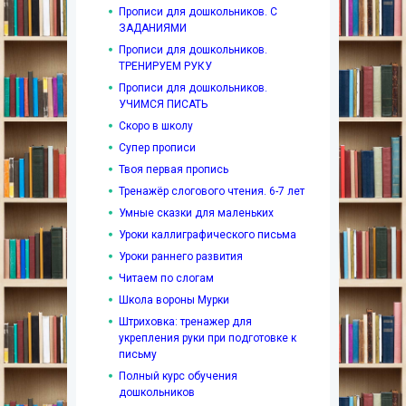
Прописи для дошкольников. С
ЗАДАНИЯМИ
Прописи для дошкольников.
ТРЕНИРУЕМ РУКУ
Прописи для дошкольников.
УЧИМСЯ ПИСАТЬ
Скоро в школу
Супер прописи
Твоя первая пропись
Тренажёр слогового чтения. 6-7 лет
Умные сказки для маленьких
Уроки каллиграфического письма
Уроки раннего развития
Читаем по слогам
Школа вороны Мурки
Штриховка: тренажер для
укрепления руки при подготовке к
письму
Полный курс обучения
дошкольников