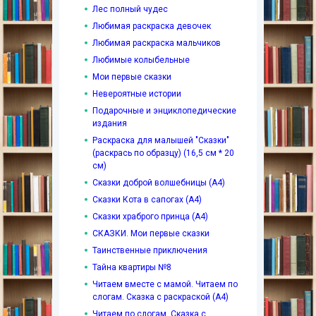
Лес полный чудес
Любимая раскраска девочек
Любимая раскраска мальчиков
Любимые колыбельные
Мои первые сказки
Невероятные истории
Подарочные и энциклопедические
издания
Раскраска для малышей "Сказки"
(раскрась по образцу) (16,5 см * 20
см)
Сказки доброй волшебницы (А4)
Сказки Кота в сапогах (А4)
Сказки храброго принца (А4)
СКАЗКИ. Мои первые сказки
Таинственные приключения
Тайна квартиры №8
Читаем вместе с мамой. Читаем по
слогам. Сказка с раскраской (А4)
Читаем по слогам. Сказка с