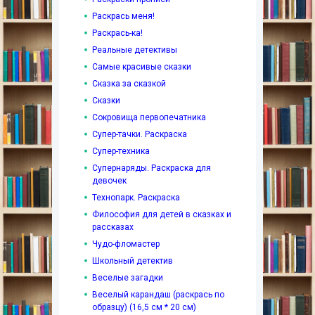
Раскрась меня!
Раскрась-ка!
Реальные детективы
Самые красивые сказки
Сказка за сказкой
Сказки
Сокровища первопечатника
Супер-тачки. Раскраска
Супер-техника
Супернаряды. Раскраска для
девочек
Технопарк. Раскраска
Философия для детей в сказках и
рассказах
Чудо-фломастер
Школьный детектив
Веселые загадки
Веселый карандаш (раскрась по
образцу) (16,5 см * 20 см)