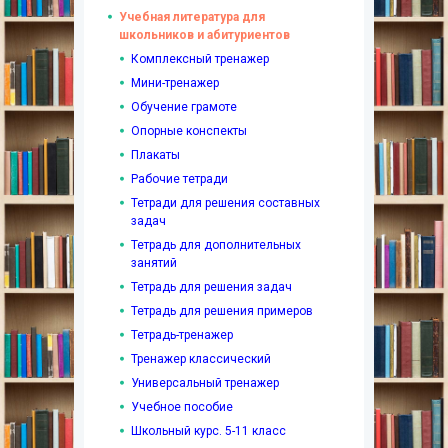
Учебная литература для
школьников и абитуриентов
Комплексный тренажер
Мини-тренажер
Обучение грамоте
Опорные конспекты
Плакаты
Рабочие тетради
Тетради для решения составных
задач
Тетрадь для дополнительных
занятий
Тетрадь для решения задач
Тетрадь для решения примеров
Тетрадь-тренажер
Тренажер классический
Универсальный тренажер
Учебное пособие
Школьный курс. 5-11 класс