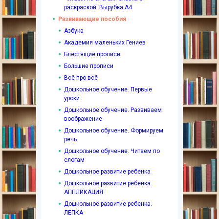
раскраской. Вырубка А4
Развивающие пособия
Азбука
Академия маленьких Гениев
Блестящие прописи
Большие прописи
Всё про всё
Дошкольное обучение. Первые
уроки
Дошкольное обучение. Развиваем
воображение
Дошкольное обучение. Формируем
речь
Дошкольное обучение. Читаем по
слогам
Дошкольное развитие ребенка
Дошкольное развитие ребенка.
АППЛИКАЦИЯ
Дошкольное развитие ребенка.
ЛЕПКА