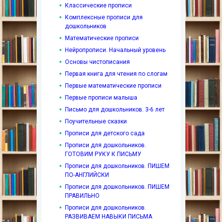
Классические прописи
Комплексные прописи для
дошкольников
Математические прописи
Нейропрописи. Начальный уровень
Основы чистописания
Первая книга для чтения по слогам
Первые математические прописи
Первые прописи малыша
Письмо для дошкольников. 3-6 лет
Поучительные сказки
Прописи для детского сада
Прописи для дошкольников.
ГОТОВИМ РУКУ К ПИСЬМУ
Прописи для дошкольников. ПИШЕМ
ПО-АНГЛИЙСКИ
Прописи для дошкольников. ПИШЕМ
ПРАВИЛЬНО
Прописи для дошкольников.
РАЗВИВАЕМ НАВЫКИ ПИСЬМА