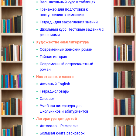
Весь школьный курс в таблицах
Тренажер для подготовки к
поступлению в гимназию
Тетрадь для закрепления знаний
Школьный курс. Тестовые задания с
решениями
Художественная литература
Современный женский роман
Тайная история
Современный остросюжетный
роман
Иностранные языки
Активный English
Тетрадь-словарь
Словари
Учебная литература для
школьников и абитуриентов
Литература для детей
Автосалон. Раскраска
Большая книга раскрасок