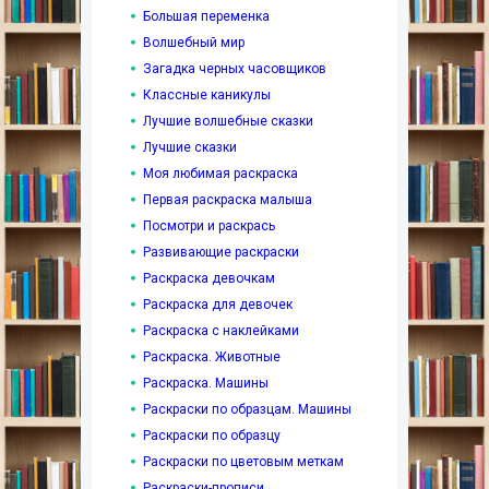
Большая переменка
Волшебный мир
Загадка черных часовщиков
Классные каникулы
Лучшие волшебные сказки
Лучшие сказки
Моя любимая раскраска
Первая раскраска малыша
Посмотри и раскрась
Развивающие раскраски
Раскраска девочкам
Раскраска для девочек
Раскраска с наклейками
Раскраска. Животные
Раскраска. Машины
Раскраски по образцам. Машины
Раскраски по образцу
Раскраски по цветовым меткам
Раскраски-прописи