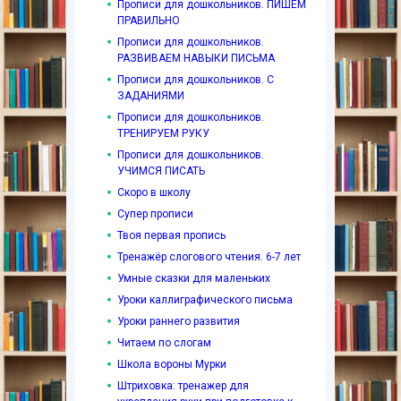
Прописи для дошкольников. ПИШЕМ
ПРАВИЛЬНО
Прописи для дошкольников.
РАЗВИВАЕМ НАВЫКИ ПИСЬМА
Прописи для дошкольников. С
ЗАДАНИЯМИ
Прописи для дошкольников.
ТРЕНИРУЕМ РУКУ
Прописи для дошкольников.
УЧИМСЯ ПИСАТЬ
Скоро в школу
Супер прописи
Твоя первая пропись
Тренажёр слогового чтения. 6-7 лет
Умные сказки для маленьких
Уроки каллиграфического письма
Уроки раннего развития
Читаем по слогам
Школа вороны Мурки
Штриховка: тренажер для