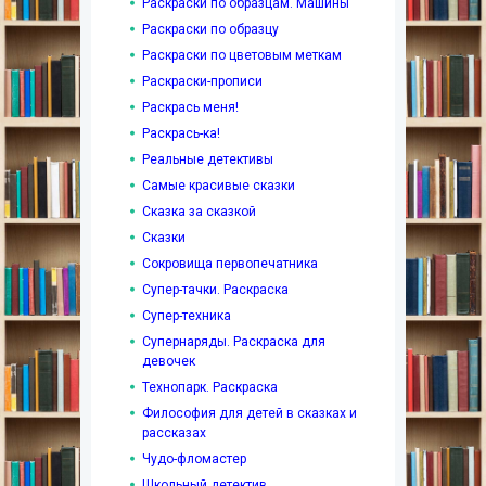
Раскраски по образцам. Машины
Раскраски по образцу
Раскраски по цветовым меткам
Раскраски-прописи
Раскрась меня!
Раскрась-ка!
Реальные детективы
Самые красивые сказки
Сказка за сказкой
Сказки
Сокровища первопечатника
Супер-тачки. Раскраска
Супер-техника
Супернаряды. Раскраска для
девочек
Технопарк. Раскраска
Философия для детей в сказках и
рассказах
Чудо-фломастер
Школьный детектив