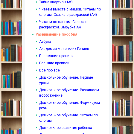
Тайна квартиры №8
Читаем вместе с мамой. Читаем по
слогам. Сказка с раскраской (А4)
Читаем по слогам. Сказка с
раскраской. Вырубка А4
Развивающие пособия
Азбука
Академия маленьких Гениев
Блестящие прописи
Большие прописи
Всё про всё
Дошкольное обучение. Первые
уроки
Дошкольное обучение. Развиваем
воображение
Дошкольное обучение. Формируем
речь
Дошкольное обучение. Читаем по
слогам
Дошкольное развитие ребенка