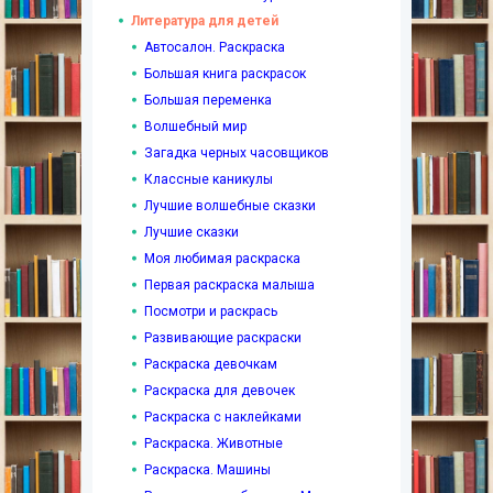
Литература для детей
Автосалон. Раскраска
Большая книга раскрасок
Большая переменка
Волшебный мир
Загадка черных часовщиков
Классные каникулы
Лучшие волшебные сказки
Лучшие сказки
Моя любимая раскраска
Первая раскраска малыша
Посмотри и раскрась
Развивающие раскраски
Раскраска девочкам
Раскраска для девочек
Раскраска с наклейками
Раскраска. Животные
Раскраска. Машины