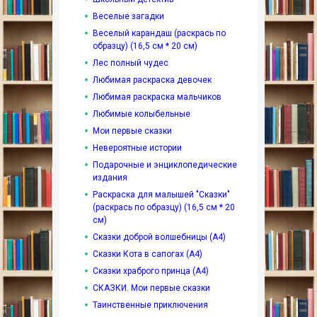
Веселые загадки
Веселый карандаш (раскрась по
образцу) (16,5 см * 20 см)
Лес полный чудес
Любимая раскраска девочек
Любимая раскраска мальчиков
Любимые колыбельные
Мои первые сказки
Невероятные истории
Подарочные и энциклопедические
издания
Раскраска для малышей "Сказки"
(раскрась по образцу) (16,5 см * 20
см)
Сказки доброй волшебницы (А4)
Сказки Кота в сапогах (А4)
Сказки храброго принца (А4)
СКАЗКИ. Мои первые сказки
Таинственные приключения