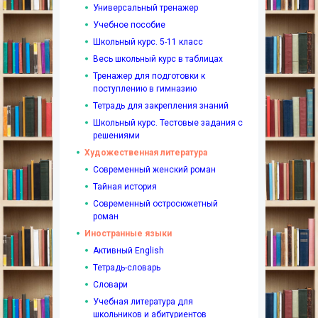
Универсальный тренажер
Учебное пособие
Школьный курс. 5-11 класс
Весь школьный курс в таблицах
Тренажер для подготовки к
поступлению в гимназию
Тетрадь для закрепления знаний
Школьный курс. Тестовые задания с
решениями
Художественная литература
Современный женский роман
Тайная история
Современный остросюжетный
роман
Иностранные языки
Активный English
Тетрадь-словарь
Словари
Учебная литература для
школьников и абитуриентов