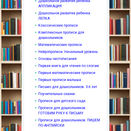
Дошкольное развитие ребенка.
АППЛИКАЦИЯ
Дошкольное развитие ребенка.
ЛЕПКА
Классические прописи
Комплексные прописи для
дошкольников
Математические прописи
Нейропрописи. Начальный уровень
Основы чистописания
Первая книга для чтения по слогам
Первые математические прописи
Первые прописи малыша
Письмо для дошкольников. 3-6 лет
Поучительные сказки
Прописи для детского сада
Прописи для дошкольников.
ГОТОВИМ РУКУ К ПИСЬМУ
Прописи для дошкольников. ПИШЕМ
ПО-АНГЛИЙСКИ