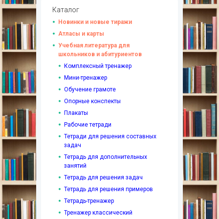
Каталог
Новинки и новые тиражи
Атласы и карты
Учебная литература для
школьников и абитуриентов
Комплексный тренажер
Мини-тренажер
Обучение грамоте
Опорные конспекты
Плакаты
Рабочие тетради
Тетради для решения составных
задач
Тетрадь для дополнительных
занятий
Тетрадь для решения задач
Тетрадь для решения примеров
Тетрадь-тренажер
Тренажер классический