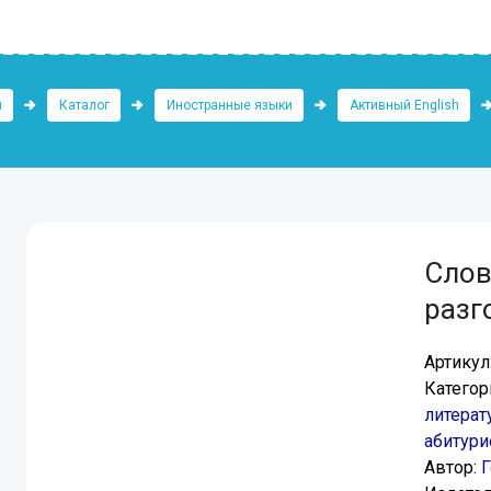
я
Каталог
Иностранные языки
Активный English
Слов
разг
Артикул
Категор
литерат
абитури
Автор:
Г