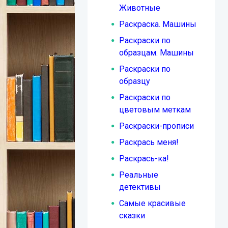
Животные
Раскраска. Машины
Раскраски по
образцам. Машины
Раскраски по
образцу
Раскраски по
цветовым меткам
Раскраски-прописи
Раскрась меня!
Раскрась-ка!
Реальные
детективы
Самые красивые
сказки