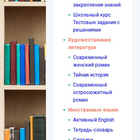
закрепления знаний
Школьный курс.
Тестовые задания с
решениями
Художественная
литература
Современный
женский роман
Тайная история
Современный
остросюжетный
роман
Иностранные языки
Активный English
Тетрадь-словарь
Словари