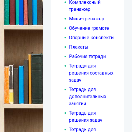
Комплексный
тренажер
Мини-тренажер
Обучение грамоте
Опорные конспекты
Плакаты
Рабочие тетради
Тетради для
решения составных
задач
Тетрадь для
дополнительных
занятий
Тетрадь для
решения задач
Тетрадь для