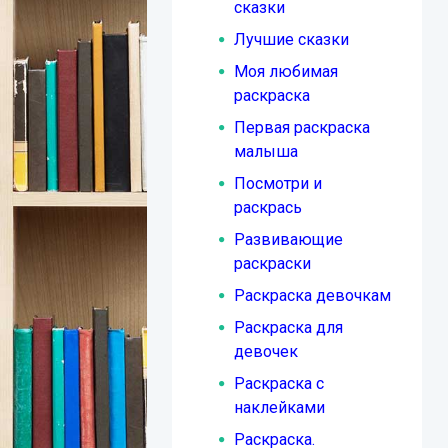
сказки
Лучшие сказки
Моя любимая
раскраска
Первая раскраска
малыша
Посмотри и
раскрась
Развивающие
раскраски
Раскраска девочкам
Раскраска для
девочек
Раскраска с
наклейками
Раскраска.