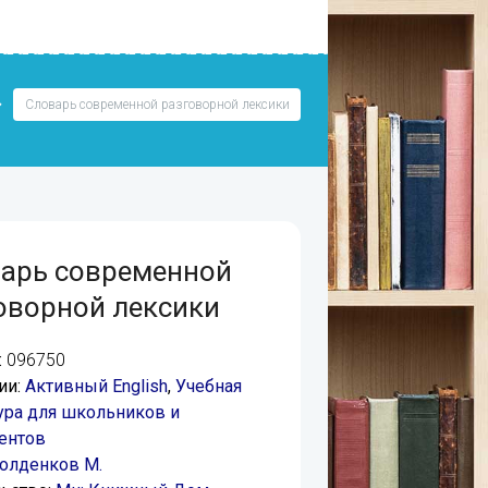
Словарь современной разговорной лексики
арь современной
оворной лексики
:
096750
ии:
Активный English
,
Учебная
ура для школьников и
ентов
олденков М.