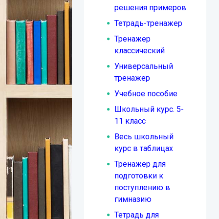
решения примеров
Тетрадь-тренажер
Тренажер
классический
Универсальный
тренажер
Учебное пособие
Школьный курс. 5-
11 класс
Весь школьный
курс в таблицах
Тренажер для
подготовки к
поступлению в
гимназию
Тетрадь для