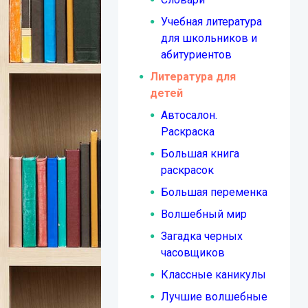
Учебная литература
для школьников и
абитуриентов
Литература для
детей
Автосалон.
Раскраска
Большая книга
раскрасок
Большая переменка
Волшебный мир
Загадка черных
часовщиков
Классные каникулы
Лучшие волшебные