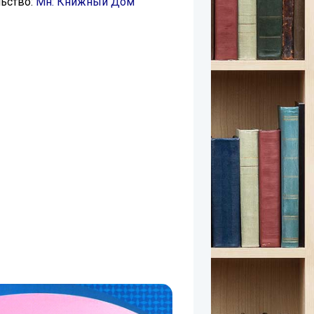
ьство:
Мн: Книжный Дом