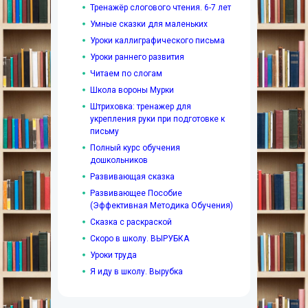
Тренажёр слогового чтения. 6-7 лет
Умные сказки для маленьких
Уроки каллиграфического письма
Уроки раннего развития
Читаем по слогам
Школа вороны Мурки
Штриховка: тренажер для
укрепления руки при подготовке к
письму
Полный курс обучения
дошкольников
Развивающая сказка
Развивающее Пособие
(Эффективная Методика Обучения)
Сказка с раскраской
Скоро в школу. ВЫРУБКА
Уроки труда
Я иду в школу. Вырубка