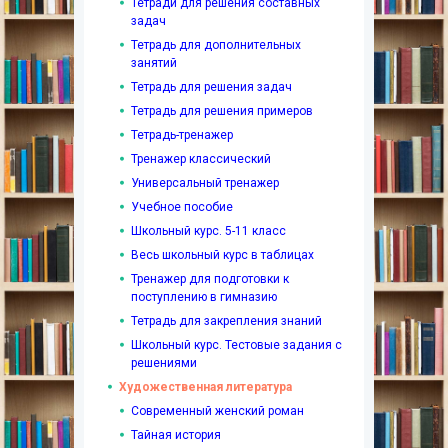
Тетради для решения составных
задач
Тетрадь для дополнительных
занятий
Тетрадь для решения задач
Тетрадь для решения примеров
Тетрадь-тренажер
Тренажер классический
Универсальный тренажер
Учебное пособие
Школьный курс. 5-11 класс
Весь школьный курс в таблицах
Тренажер для подготовки к
поступлению в гимназию
Тетрадь для закрепления знаний
Школьный курс. Тестовые задания с
решениями
Художественная литература
Современный женский роман
Тайная история