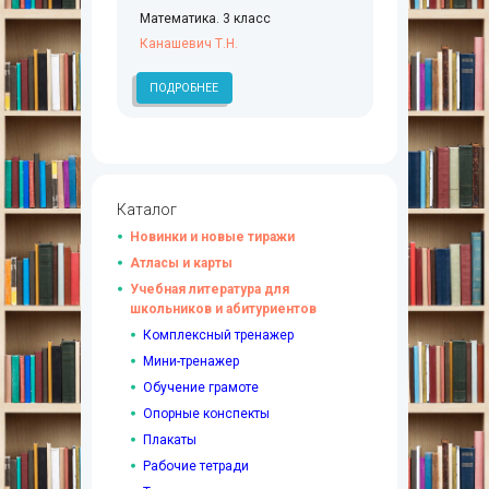
Математика. 3 класс
Канашевич Т.Н.
ПОДРОБНЕЕ
Каталог
Новинки и новые тиражи
Атласы и карты
Учебная литература для
школьников и абитуриентов
Комплексный тренажер
Мини-тренажер
Обучение грамоте
Опорные конспекты
Плакаты
Рабочие тетради