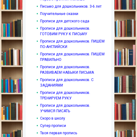
Письмо для дошкольников. 3-6 лет
Поучительные сказки
Прописи для детского сада
Прописи для дошкольников.
ГОТОВИМ РУКУ К ПИСЬМУ
Прописи для дошкольников. ПИШЕМ
ПО-АНГЛИЙСКИ
Прописи для дошкольников. ПИШЕМ
ПРАВИЛЬНО
Прописи для дошкольников.
РАЗВИВАЕМ НАВЫКИ ПИСЬМА
Прописи для дошкольников. С
ЗАДАНИЯМИ
Прописи для дошкольников.
ТРЕНИРУЕМ РУКУ
Прописи для дошкольников.
УЧИМСЯ ПИСАТЬ
Скоро в школу
Супер прописи
Твоя первая пропись