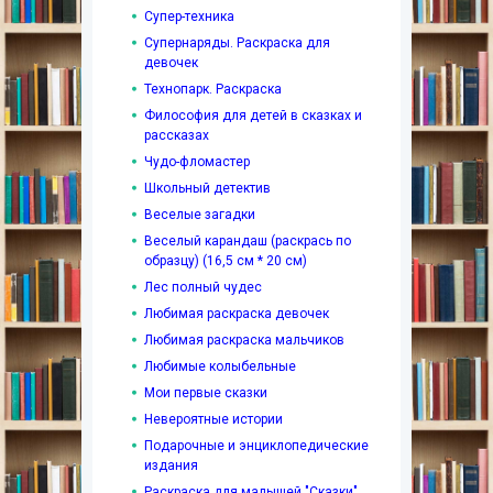
Супер-техника
Супернаряды. Раскраска для
девочек
Технопарк. Раскраска
Философия для детей в сказках и
рассказах
Чудо-фломастер
Школьный детектив
Веселые загадки
Веселый карандаш (раскрась по
образцу) (16,5 см * 20 см)
Лес полный чудес
Любимая раскраска девочек
Любимая раскраска мальчиков
Любимые колыбельные
Мои первые сказки
Невероятные истории
Подарочные и энциклопедические
издания
Раскраска для малышей "Сказки"