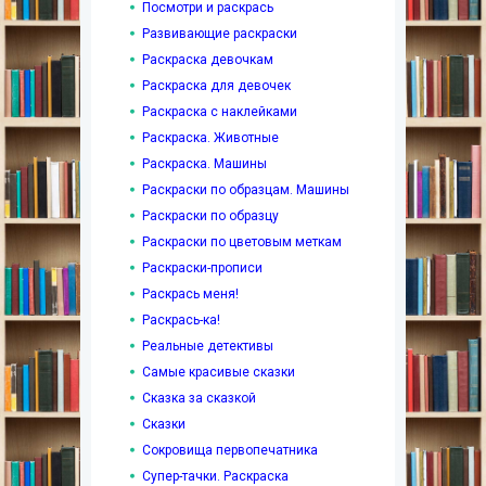
Посмотри и раскрась
Развивающие раскраски
Раскраска девочкам
Раскраска для девочек
Раскраска с наклейками
Раскраска. Животные
Раскраска. Машины
Раскраски по образцам. Машины
Раскраски по образцу
Раскраски по цветовым меткам
Раскраски-прописи
Раскрась меня!
Раскрась-ка!
Реальные детективы
Самые красивые сказки
Сказка за сказкой
Сказки
Сокровища первопечатника
Супер-тачки. Раскраска