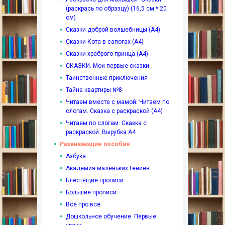
(раскрась по образцу) (16,5 см * 20
см)
Сказки доброй волшебницы (А4)
Сказки Кота в сапогах (А4)
Сказки храброго принца (А4)
СКАЗКИ. Мои первые сказки
Таинственные приключения
Тайна квартиры №8
Читаем вместе с мамой. Читаем по
слогам. Сказка с раскраской (А4)
Читаем по слогам. Сказка с
раскраской. Вырубка А4
Развивающие пособия
Азбука
Академия маленьких Гениев
Блестящие прописи
Большие прописи
Всё про всё
Дошкольное обучение. Первые