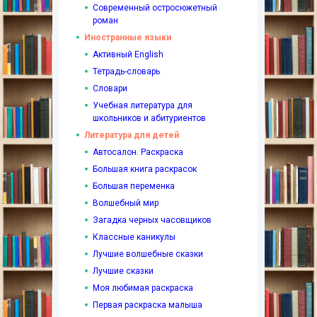
Современный остросюжетный
роман
Иностранные языки
Активный English
Тетрадь-словарь
Словари
Учебная литература для
школьников и абитуриентов
Литература для детей
Автосалон. Раскраска
Большая книга раскрасок
Большая переменка
Волшебный мир
Загадка черных часовщиков
Классные каникулы
Лучшие волшебные сказки
Лучшие сказки
Моя любимая раскраска
Первая раскраска малыша