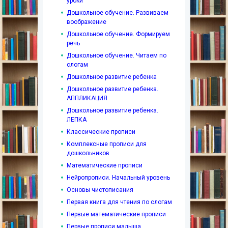
уроки
Дошкольное обучение. Развиваем
воображение
Дошкольное обучение. Формируем
речь
Дошкольное обучение. Читаем по
слогам
Дошкольное развитие ребенка
Дошкольное развитие ребенка.
АППЛИКАЦИЯ
Дошкольное развитие ребенка.
ЛЕПКА
Классические прописи
Комплексные прописи для
дошкольников
Математические прописи
Нейропрописи. Начальный уровень
Основы чистописания
Первая книга для чтения по слогам
Первые математические прописи
Первые прописи малыша