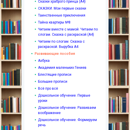
Сказки храброго принца (А4)
СКАЗКИ. Мои первые сказки
Таинственные приключения
Тайна квартиры №8
Читаем вместе с мамой. Читаем по
слогам. Сказка с раскраской (А4)
Читаем по слогам. Сказка с
раскраской. Вырубка А4
Развивающие пособия
Азбука
Академия маленьких Гениев
Блестящие прописи
Большие прописи
Всё про всё
Дошкольное обучение. Первые
уроки
Дошкольное обучение. Развиваем
воображение
Дошкольное обучение. Формируем
речь