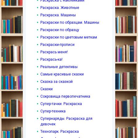
Раскраска с наклейками
Раскраска. Животные
Раскраска. Машины
Раскраски по образцам. Машины
Раскраски по образцу
Раскраски по цветовым меткам
Раскраски-прописи
Раскрась меня!
Раскрась-ка!
Реальные детективы
Самые красивые сказки
Сказка за сказкой
Сказки
Сокровища первопечатника
Супер-тачки. Раскраска
Супер-техника
Супернаряды. Раскраска для
девочек
Технопарк. Раскраска