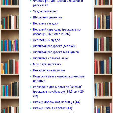
Философия для детей в сказках и
рассказах
Чудо-фломастер
Школьный детектив
Веселые загадки
Веселый карандаш (раскрась по
образцу) (16,5 см * 20 см)
Лес полный чудес
Любимая раскраска девочек
Любимая раскраска мальчиков
Любимые колыбельные
Мои первые сказки
Невероятные истории
Подарочные и энциклопедические
издания
Раскраска для малышей "Сказки"
(раскрась по образцу) (16,5 см * 20
см)
Сказки доброй волшебницы (А4)
Сказки Кота в сапогах (А4)