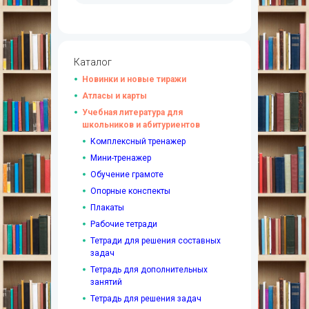
Каталог
Новинки и новые тиражи
Атласы и карты
Учебная литература для
школьников и абитуриентов
Комплексный тренажер
Мини-тренажер
Обучение грамоте
Опорные конспекты
Плакаты
Рабочие тетради
Тетради для решения составных
задач
Тетрадь для дополнительных
занятий
Тетрадь для решения задач