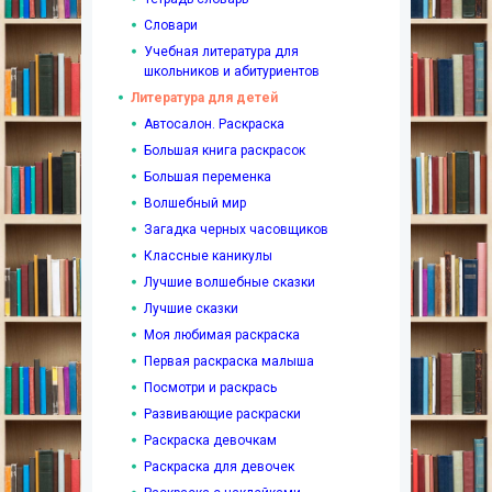
Словари
Учебная литература для
школьников и абитуриентов
Литература для детей
Автосалон. Раскраска
Большая книга раскрасок
Большая переменка
Волшебный мир
Загадка черных часовщиков
Классные каникулы
Лучшие волшебные сказки
Лучшие сказки
Моя любимая раскраска
Первая раскраска малыша
Посмотри и раскрась
Развивающие раскраски
Раскраска девочкам
Раскраска для девочек