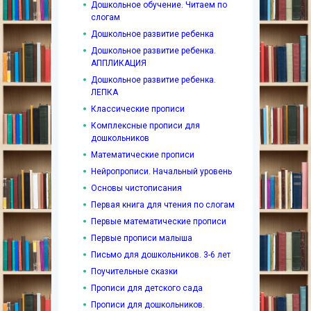
Дошкольное обучение. Читаем по
слогам
Дошкольное развитие ребенка
Дошкольное развитие ребенка.
АППЛИКАЦИЯ
Дошкольное развитие ребенка.
ЛЕПКА
Классические прописи
Комплексные прописи для
дошкольников
Математические прописи
Нейропрописи. Начальный уровень
Основы чистописания
Первая книга для чтения по слогам
Первые математические прописи
Первые прописи малыша
Письмо для дошкольников. 3-6 лет
Поучительные сказки
Прописи для детского сада
Прописи для дошкольников.