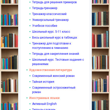
Тетрадь для решения примеров
Тетрадь-тренажер
Тренажер классический
Универсальный тренажер
Учебное пособие
Школьный курс. 5-11 класс
Весь школьный курс в таблицах
Тренажер для подготовки к
поступлению в гимназию
Тетрадь для закрепления знаний
Школьный курс. Тестовые задания с
решениями
Художественная литература
Современный женский роман
Тайная история
Современный остросюжетный
роман
Иностранные языки
Активный English
Тетрадь-словарь