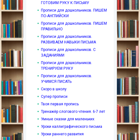
ГОТОВИМ РУКУ К ПИСЬМУ
Прописи для дошкольников. ПИШЕМ
ПО-АНГЛИЙСКИ
Прописи для дошкольников. ПИШЕМ
ПРАВИЛЬНО
Прописи для дошкольников.
РАЗВИВАЕМ НАВЫКИ ПИСЬМА
Прописи для дошкольников. С
ЗАДАНИЯМИ
Прописи для дошкольников.
ТРЕНИРУЕМ РУКУ
Прописи для дошкольников.
УЧИМСЯ ПИСАТЬ
Скоро в школу
Супер прописи
Твоя первая пропись
Тренажёр слогового чтения. 6-7 лет
Умные сказки для маленьких
Уроки каллиграфического письма
Уроки раннего развития